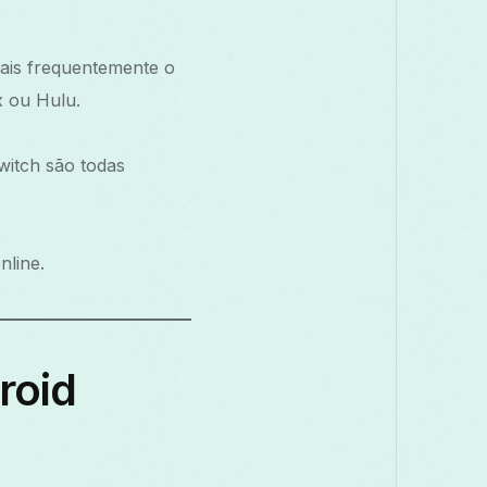
ais frequentemente o
x ou Hulu.
witch são todas
nline.
roid