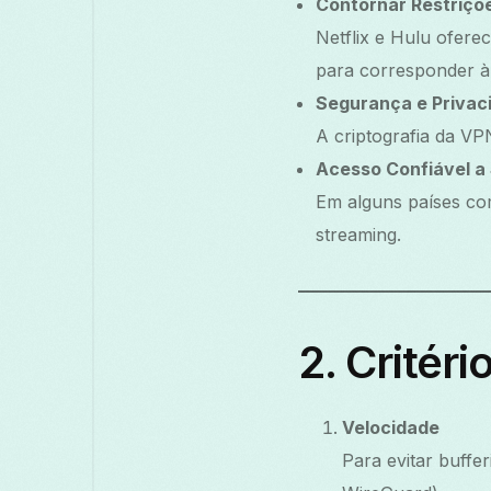
Contornar Restriçõ
Netflix e Hulu ofere
para corresponder à 
Segurança e Privac
A criptografia da VP
Acesso Confiável a
Em alguns países co
streaming.
2. Critér
Velocidade
Para evitar buff