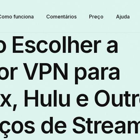
Como funciona
Comentários
Preço
Ajuda
 Escolher a
or VPN para
ix, Hulu e Out
iços de Strea