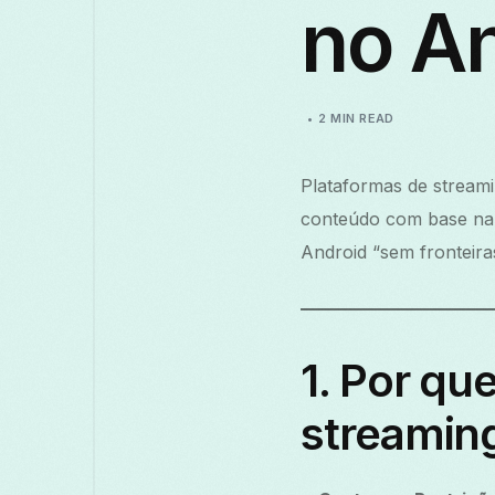
no A
2 MIN READ
Plataformas de stream
conteúdo com base na s
Android “sem fronteir
1. Por qu
streamin