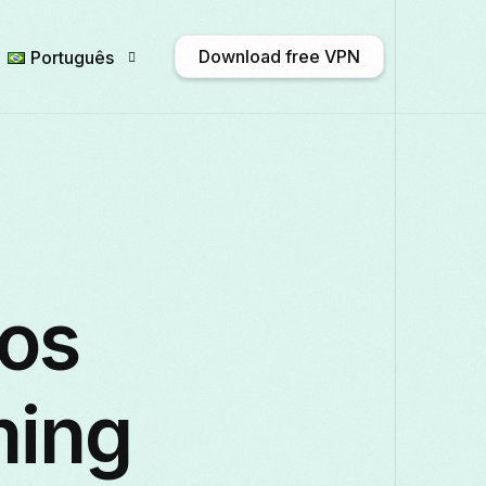
Download free VPN
Português
English
Afrikaans
Shqip
አማ
Български
ဗမာစာ
Català
中
ros
Français
Galego
ქართული
Deut
ming
Italiano
日本語
ಕನ್ನಡ
Қазақ ті