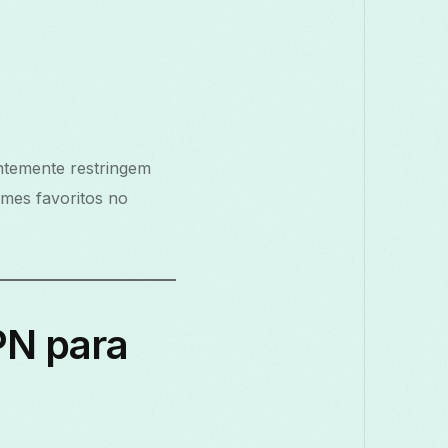
Македонски
Melayu
മലയാളം
Română
Русский
Српски
සි
తెలుగు
ไทย
ntemente restringem
lmes favoritos no
PN para