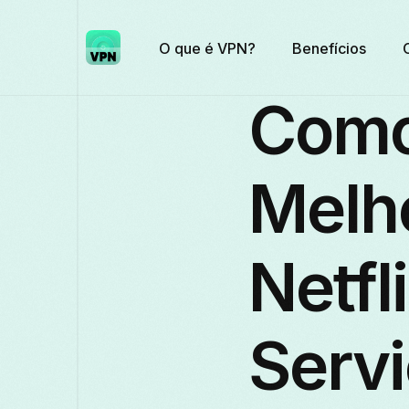
O que é VPN?
Benefícios
Como
Melh
Netfl
Serv