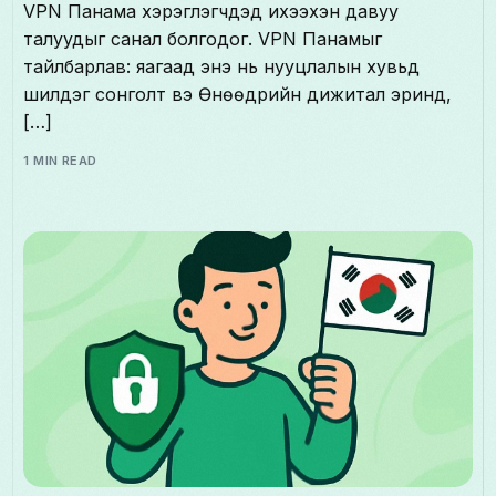
VPN Панама хэрэглэгчдэд ихээхэн давуу
талуудыг санал болгодог. VPN Панамыг
тайлбарлав: яагаад энэ нь нууцлалын хувьд
шилдэг сонголт вэ Өнөөдрийн дижитал эринд,
[…]
1 MIN READ