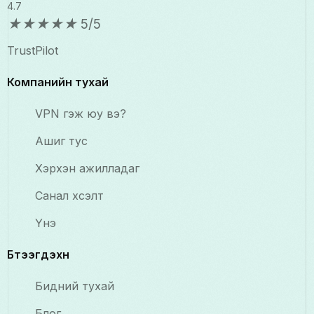
4.7
★
★
★
★
★
5/5
TrustPilot
Компанийн тухай
VPN гэж юу вэ?
Ашиг тус
Хэрхэн ажилладаг
Санал хүсэлт
Үнэ
Бүтээгдэхүүн
Бидний тухай
Блог