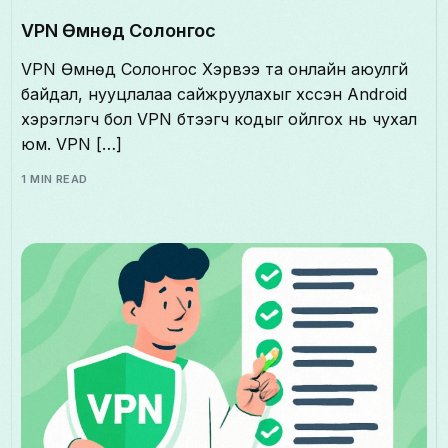
VPN Өмнөд Солонгос
VPN Өмнөд Солонгос Хэрвээ та онлайн аюулгүй
байдал, нууцлалаа сайжруулахыг хүссэн Android
хэрэглэгч бол VPN бүтээгч кодыг ойлгох нь чухал
юм. VPN […]
1 MIN READ