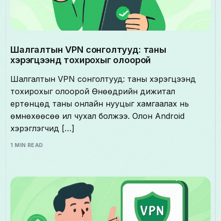
Шалгалтын VPN сонголтууд: таны
хэрэгцээнд тохирохыг олоорой
Шалгалтын VPN сонголтууд: таны хэрэгцээнд
тохирохыг олоорой Өнөөдрийн дижитал
ертөнцөд таны онлайн нууцыг хамгаалах нь
өмнөхөөсөө илүү чухал болжээ. Олон Android
хэрэглэгчид […]
1 MIN READ