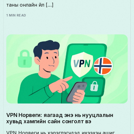
таны онлайн үйл […]
1 MIN READ
VPN Норвеги: яагаад энэ нь нууцлалын
хувьд хамгийн сайн сонголт вэ
VPN Норвеги нь хэрэглэгчдэд ихээхэн ашиг