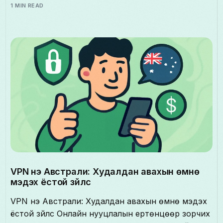
1 MIN READ
VPN үнэ Австрали: Худалдан авахын өмнө
мэдэх ёстой зүйлс
VPN үнэ Австрали: Худалдан авахын өмнө мэдэх
ёстой зүйлс Онлайн нууцлалын ертөнцөөр зорчих