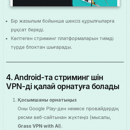
Бір жазылым бойынша шексіз құрылғыларға
рұқсат береді.
Көптеген стриминг платформаларын тиімді
түрде блоктан шығарады.
4. Android-та стриминг үшін
VPN-ді қалай орнатуға болады
Қосымшаны орнатыңыз
Оны Google Play-ден немесе провайдердің
ресми веб-сайтынан жүктеңіз (мысалы,
Grass VPN with AI
).