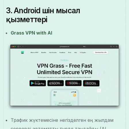
3. Android үшін мысал
қызметтері
Grass VPN with AI
Трафик жүктемесіне негізделген ең жылдам
серверді автоматты түрде таңдайды (AI