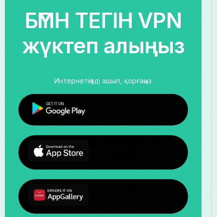
БҮГІН ТЕГІН VPN
жүктеп алыңыз
Интернетіңізді ашып, қорғаңыз