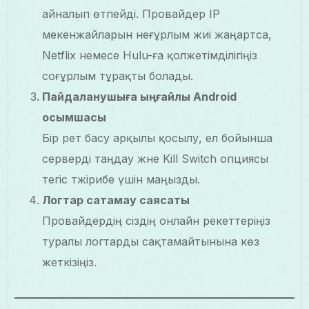
айналып өтпейді. Провайдер IP
мекенжайларын неғұрлым жиі жаңартса,
Netflix немесе Hulu-ға қолжетімділігіңіз
соғұрлым тұрақты болады.
Пайдаланушыға ыңғайлы Android
қосымшасы
Бір рет басу арқылы қосылу, ел бойынша
серверді таңдау және Kill Switch опциясы
тегіс тәжірибе үшін маңызды.
Логтар сақтамау саясаты
Провайдердің сіздің онлайн әрекеттеріңіз
туралы логтарды сақтамайтынына көз
жеткізіңіз.