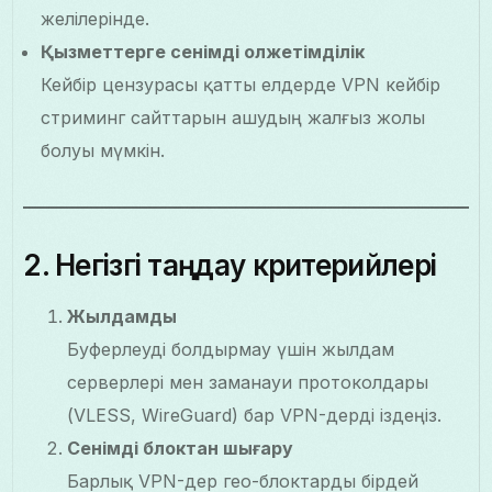
желілерінде.
Қызметтерге сенімді қолжетімділік
Кейбір цензурасы қатты елдерде VPN кейбір
стриминг сайттарын ашудың жалғыз жолы
болуы мүмкін.
2. Негізгі таңдау критерийлері
Жылдамдық
Буферлеуді болдырмау үшін жылдам
серверлері мен заманауи протоколдары
(VLESS, WireGuard) бар VPN-дерді іздеңіз.
Сенімді блоктан шығару
Барлық VPN-дер гео-блоктарды бірдей