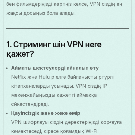
бен фильмдеріңізді көргіңіз келсе, VPN сіздің ең
жақсы досыңыз бола алады.
1. Стриминг үшін VPN неге
қажет?
Аймақтық шектеулерді айналып өту
Netflix және Hulu әр елге байланысты әртүрлі
кітапханаларды ұсынады. VPN сіздің IP
мекенжайыңызды қажетті аймаққа
сәйкестендіреді.
Қауіпсіздік және жеке өмір
VPN шифрлауы сіздің деректеріңізді қорғауға
көмектеседі, әсіресе қоғамдық Wi-Fi