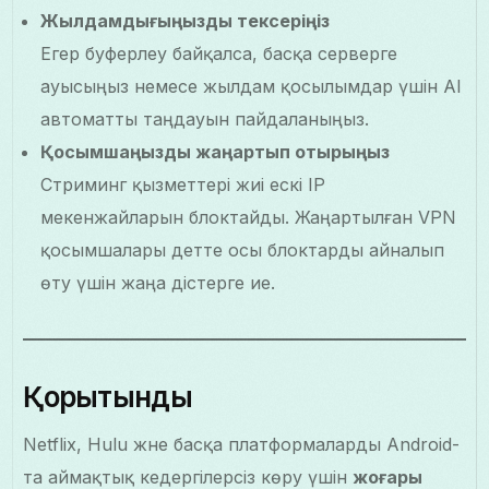
Жылдамдығыңызды тексеріңіз
Егер буферлеу байқалса, басқа серверге
ауысыңыз немесе жылдам қосылымдар үшін AI
автоматты таңдауын пайдаланыңыз.
Қосымшаңызды жаңартып отырыңыз
Стриминг қызметтері жиі ескі IP
мекенжайларын блоктайды. Жаңартылған VPN
қосымшалары әдетте осы блоктарды айналып
өту үшін жаңа әдістерге ие.
Қорытынды
Netflix, Hulu және басқа платформаларды Android-
та аймақтық кедергілерсіз көру үшін
жоғары