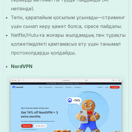
негізінде).
Тегін, қарапайым қосылым ұсынады—стриминг
үшін сынап көру қажет болса, әсіресе пайдалы.
Netflix/Hulu-ға жоғары жылдамдық пен тұрақты
қолжетімділікті қамтамасыз ету үшін танымал
протоколдарды қолдайды.
NordVPN