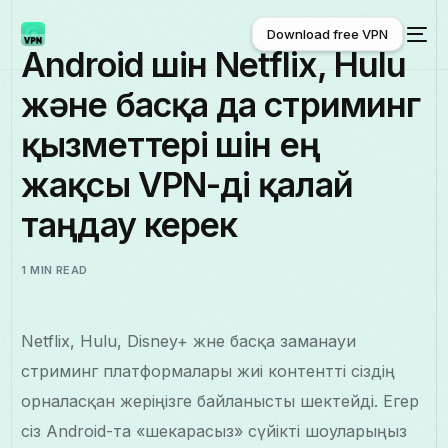
Download free VPN
Android үшін Netflix, Hulu
және басқа да стриминг
Download free VPN
қызметтері үшін ең
жақсы VPN-ді қалай
таңдау керек
1 MIN READ
Netflix, Hulu, Disney+ және басқа заманауи
стриминг платформалары жиі контентті сіздің
орналасқан жеріңізге байланысты шектейді. Егер
сіз Android-та «шекарасыз» сүйікті шоуларыңыз
Қазақ тілі