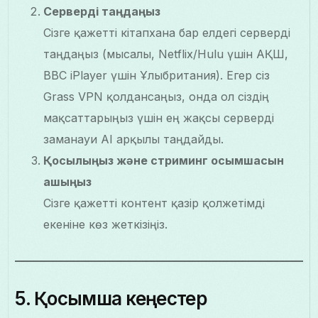
Серверді таңдаңыз
Сізге қажетті кітапхана бар елдегі серверді
таңдаңыз (мысалы, Netflix/Hulu үшін АҚШ,
BBC iPlayer үшін Ұлыбритания). Егер сіз
Grass VPN қолдансаңыз, онда ол сіздің
мақсаттарыңыз үшін ең жақсы серверді
заманауи AI арқылы таңдайды.
Қосылыңыз және стриминг қосымшасын
ашыңыз
Сізге қажетті контент қазір қолжетімді
екеніне көз жеткізіңіз.
5. Қосымша кеңестер