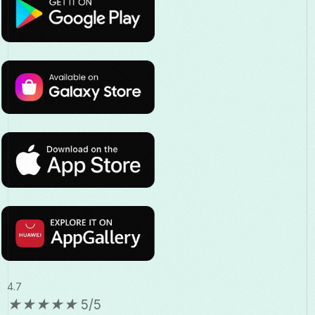
4.7
★
★
★
★
★
5/5