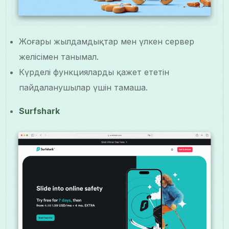
Жоғары жылдамдықтар мен үлкен сервер
желісімен танымал.
Күрделі функцияларды қажет ететін
пайдаланушылар үшін тамаша.
Surfshark