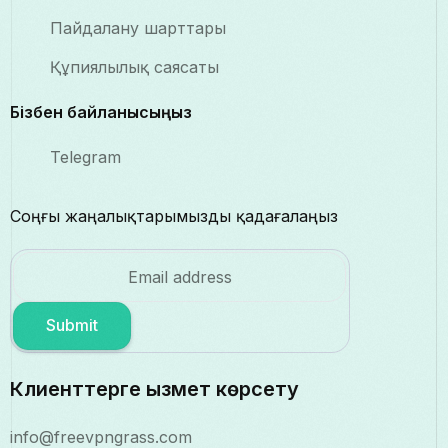
Пайдалану шарттары
Құпиялылық саясаты
Бізбен байланысыңыз
Telegram
Соңғы жаңалықтарымызды қадағалаңыз
Submit
Клиенттерге қызмет көрсету
info@freevpngrass.com