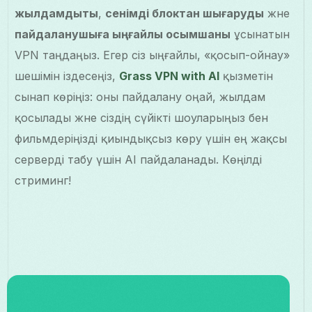
жылдамдықты
,
сенімді блоктан шығаруды
және
пайдаланушыға ыңғайлы қосымшаны
ұсынатын
VPN таңдаңыз. Егер сіз ыңғайлы, «қосып-ойнау»
шешімін іздесеңіз,
Grass VPN with AI
қызметін
сынап көріңіз: оны пайдалану оңай, жылдам
қосылады және сіздің сүйікті шоуларыңыз бен
фильмдеріңізді қиындықсыз көру үшін ең жақсы
серверді табу үшін AI пайдаланады. Көңілді
стриминг!