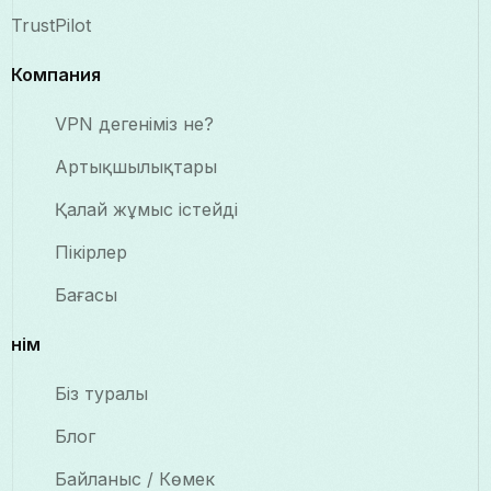
TrustPilot
Компания
VPN дегеніміз не?
Артықшылықтары
Қалай жұмыс істейді
Пікірлер
Бағасы
Өнім
Біз туралы
Блог
Байланыс / Көмек