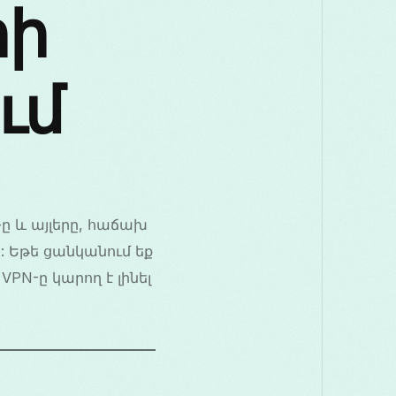
Македонски
Me
րի
Română
Русски
ւմ
తెలుగు
+-ը և այլերը, հաճախ
: Եթե ցանկանում եք
VPN-ը կարող է լինել