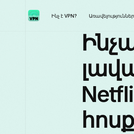
Ինչ է VPN?
Առավելություննե
Ինչպ
լավա
Netfl
հոսք