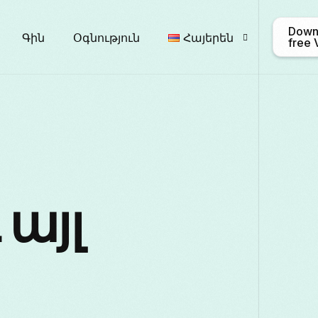
Down
Գին
Օգնություն
Հայերեն
free
English
Afrikaa
Български
ဗမာ
 այլ
Français
Galego
Italiano
日本語