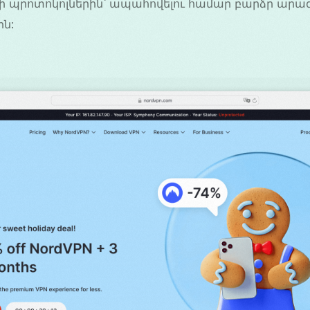
ի պրոտոկոլներին՝ ապահովելու համար բարձր արագո
ին: