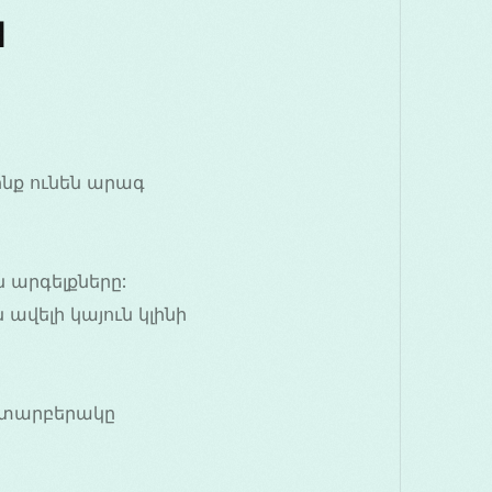
ն
ոնք ունեն արագ
 արգելքները:
վելի կայուն կլինի
ch տարբերակը