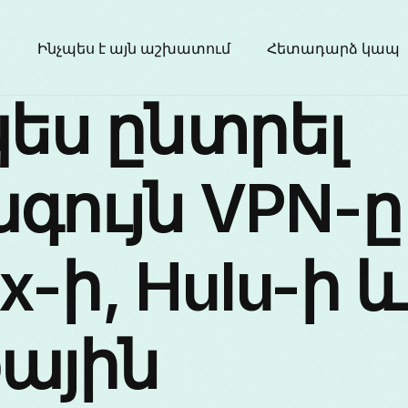
ր
Ինչպես է այն աշխատում
Հետադարձ կապ
ես ընտրել
գույն VPN-ը
ix-ի, Hulu-ի և
ային