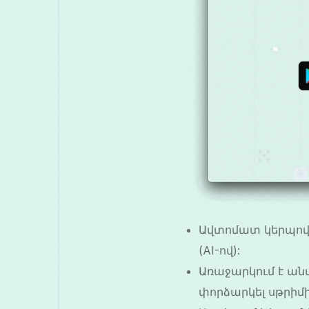
Ավտոմատ կերպով ը
(AI-ով):
Առաջարկում է ան
փորձարկել սթրիմ