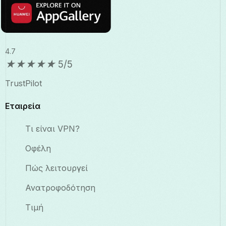
4.7
★
★
★
★
★
5/5
TrustPilot
Εταιρεία
Τι είναι VPN?
Οφέλη
Πώς λειτουργεί
Ανατροφοδότηση
Τιμή