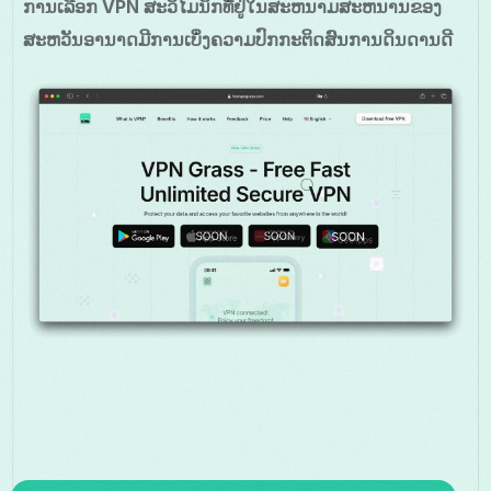
ການເລືອກ VPN ສະວິໄມນິກທີ່ຢູ່ໃນສະຫນາມສະຫນານຂອງ
ສະຫວັນອານາດມີການເບິ່ງຄວາມປົກກະຕິດສົນການດິນດານດີ