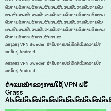
ຜົນຕາມຜົນຕາມຜົນຕາມຜົນຕາມຜົນຕາມຜົນຕາມຜົນຕາມຜົນ
ຕາມຜົນຕາມຜົນຕາມຜົນຕາມຜົນຕາມຜົນຕາມຜົນຕາມຜົນຕາມ
ຜົນຕາມຜົນຕາມຜົນຕາມຜົນຕາມຜົນຕາມຜົນຕາມຜົນຕາມຜົນ
ຕາມຜົນຕາມຜົນຕາມຜົນຕາມຜົນຕາມຜົນຕາມຜົນຕາມຜົນຕາມ
ຜົນຕາມຜົນຕາມຜົນຕາມຜົນຕາມຜ
ລອງລອງ VPN Sweden ສໍາລັບການປະຕິບັດທີ່ເປັນຄວາມປົກ
ກະຕິດຢູ່ Android
ລອງລອງ VPN Sweden ສໍາລັບການປະຕິບັດທີ່ເປັນຄວາມປົກ
ກະຕິດຢູ່ Android
ຄຳແນະນຳຂອງການໃຊ້ VPN ຟຣີ
Grass
AIຟຣີຟຣີຟຣີຟຣີຟຣີຟຣີຟຣີຟຣີຟຣີຟຣີຟຣີຟຣ