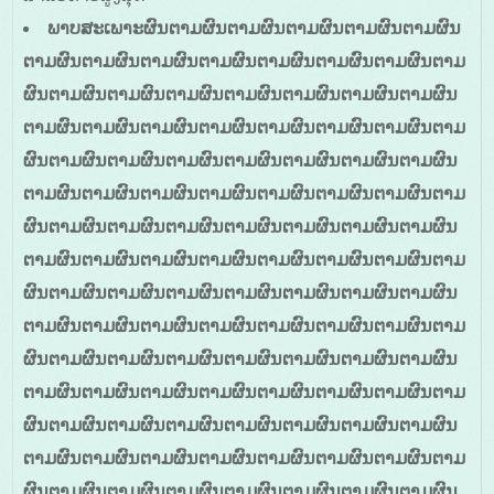
ພາບສະເພາະຜົນຕາມຜົນຕາມຜົນຕາມຜົນຕາມຜົນຕາມຜົນ
ຕາມຜົນຕາມຜົນຕາມຜົນຕາມຜົນຕາມຜົນຕາມຜົນຕາມຜົນຕາມ
ຜົນຕາມຜົນຕາມຜົນຕາມຜົນຕາມຜົນຕາມຜົນຕາມຜົນຕາມຜົນ
ຕາມຜົນຕາມຜົນຕາມຜົນຕາມຜົນຕາມຜົນຕາມຜົນຕາມຜົນຕາມ
ຜົນຕາມຜົນຕາມຜົນຕາມຜົນຕາມຜົນຕາມຜົນຕາມຜົນຕາມຜົນ
ຕາມຜົນຕາມຜົນຕາມຜົນຕາມຜົນຕາມຜົນຕາມຜົນຕາມຜົນຕາມ
ຜົນຕາມຜົນຕາມຜົນຕາມຜົນຕາມຜົນຕາມຜົນຕາມຜົນຕາມຜົນ
ຕາມຜົນຕາມຜົນຕາມຜົນຕາມຜົນຕາມຜົນຕາມຜົນຕາມຜົນຕາມ
ຜົນຕາມຜົນຕາມຜົນຕາມຜົນຕາມຜົນຕາມຜົນຕາມຜົນຕາມຜົນ
ຕາມຜົນຕາມຜົນຕາມຜົນຕາມຜົນຕາມຜົນຕາມຜົນຕາມຜົນຕາມ
ຜົນຕາມຜົນຕາມຜົນຕາມຜົນຕາມຜົນຕາມຜົນຕາມຜົນຕາມຜົນ
ຕາມຜົນຕາມຜົນຕາມຜົນຕາມຜົນຕາມຜົນຕາມຜົນຕາມຜົນຕາມ
ຜົນຕາມຜົນຕາມຜົນຕາມຜົນຕາມຜົນຕາມຜົນຕາມຜົນຕາມຜົນ
ຕາມຜົນຕາມຜົນຕາມຜົນຕາມຜົນຕາມຜົນຕາມຜົນຕາມຜົນຕາມ
ຜົນຕາມຜົນຕາມຜົນຕາມຜົນຕາມຜົນຕາມຜົນຕາມຜົນຕາມຜົນ