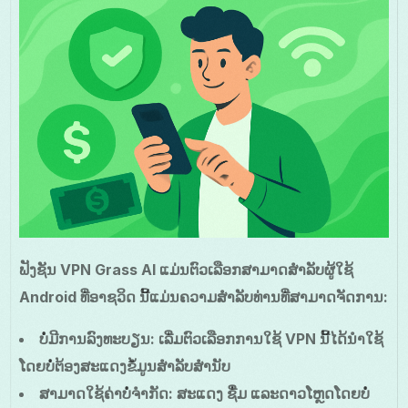
ຟັງຊັນ VPN Grass AI ແມ່ນຕົວເລືອກສາມາດສຳລັບຜູ້ໃຊ້
Android ທີ່ອາຊວິດ ນີ້ແມ່ນຄວາມສຳລັບທ່ານທີ່ສາມາດຈັດການ:
ບໍ່ມີການລົງທະບຽນ
: ເລີ່ມຕົວເລືອກການໃຊ້ VPN ນີ້ໄດ້ນຳໃຊ້
ໂດຍບໍ່ຕ້ອງສະແດງຂໍ້ມູນສໍາລັບສໍານັບ
ສາມາດໃຊ້ຄ່າບໍ່ຈຳກັດ
: ສະແດງ ຊື່ມ ແລະດາວໂຫຼດໂດຍບໍ່