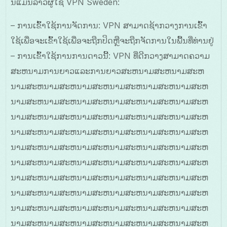
ນີ້ແມ່ນລາວຜູ້ໃຊ້ VPN Sweden:
– ການເຂົ້າໃຊ້ການຈັດການ: VPN ສາມາດຊ້າກວາງການເຂົ້າ
ໃຊ້ເພື່ອຈະເຂົ້າໃຊ້ເພື່ອຈະຖືກປິດຫຼືຈະຖືກຈັດການໃນພື້ນທີ່ທ່ານຢູ່
– ການເຂົ້າໃຊ້ການການດາວນີ້: VPN ທີ່ດີກວາງສາມາດຄວາມ
ສະຫນາມການຍາວແລະການຍາວສະຫນາມສະຫນາມສະຫ
ນາມສະຫນາມສະຫນາມສະຫນາມສະຫນາມສະຫນາມສະຫ
ນາມສະຫນາມສະຫນາມສະຫນາມສະຫນາມສະຫນາມສະຫ
ນາມສະຫນາມສະຫນາມສະຫນາມສະຫນາມສະຫນາມສະຫ
ນາມສະຫນາມສະຫນາມສະຫນາມສະຫນາມສະຫນາມສະຫ
ນາມສະຫນາມສະຫນາມສະຫນາມສະຫນາມສະຫນາມສະຫ
ນາມສະຫນາມສະຫນາມສະຫນາມສະຫນາມສະຫນາມສະຫ
ນາມສະຫນາມສະຫນາມສະຫນາມສະຫນາມສະຫນາມສະຫ
ນາມສະຫນາມສະຫນາມສະຫນາມສະຫນາມສະຫນາມສະຫ
ນາມສະຫນາມສະຫນາມສະຫນາມສະຫນາມສະຫນາມສະຫ
ນາມສະຫນາມສະຫນາມສະຫນາມສະຫນາມສະຫນາມສະຫ