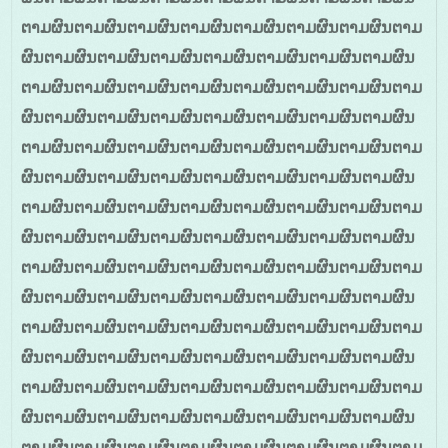
ຕາມຜົນຕາມຜົນຕາມຜົນຕາມຜົນຕາມຜົນຕາມຜົນຕາມຜົນຕາມ
ຜົນຕາມຜົນຕາມຜົນຕາມຜົນຕາມຜົນຕາມຜົນຕາມຜົນຕາມຜົນ
ຕາມຜົນຕາມຜົນຕາມຜົນຕາມຜົນຕາມຜົນຕາມຜົນຕາມຜົນຕາມ
ຜົນຕາມຜົນຕາມຜົນຕາມຜົນຕາມຜົນຕາມຜົນຕາມຜົນຕາມຜົນ
ຕາມຜົນຕາມຜົນຕາມຜົນຕາມຜົນຕາມຜົນຕາມຜົນຕາມຜົນຕາມ
ຜົນຕາມຜົນຕາມຜົນຕາມຜົນຕາມຜົນຕາມຜົນຕາມຜົນຕາມຜົນ
ຕາມຜົນຕາມຜົນຕາມຜົນຕາມຜົນຕາມຜົນຕາມຜົນຕາມຜົນຕາມ
ຜົນຕາມຜົນຕາມຜົນຕາມຜົນຕາມຜົນຕາມຜົນຕາມຜົນຕາມຜົນ
ຕາມຜົນຕາມຜົນຕາມຜົນຕາມຜົນຕາມຜົນຕາມຜົນຕາມຜົນຕາມ
ຜົນຕາມຜົນຕາມຜົນຕາມຜົນຕາມຜົນຕາມຜົນຕາມຜົນຕາມຜົນ
ຕາມຜົນຕາມຜົນຕາມຜົນຕາມຜົນຕາມຜົນຕາມຜົນຕາມຜົນຕາມ
ຜົນຕາມຜົນຕາມຜົນຕາມຜົນຕາມຜົນຕາມຜົນຕາມຜົນຕາມຜົນ
ຕາມຜົນຕາມຜົນຕາມຜົນຕາມຜົນຕາມຜົນຕາມຜົນຕາມຜົນຕາມ
ຜົນຕາມຜົນຕາມຜົນຕາມຜົນຕາມຜົນຕາມຜົນຕາມຜົນຕາມຜົນ
ຕາມຜົນຕາມຜົນຕາມຜົນຕາມຜົນຕາມຜົນຕາມຜົນຕາມຜົນຕາມ