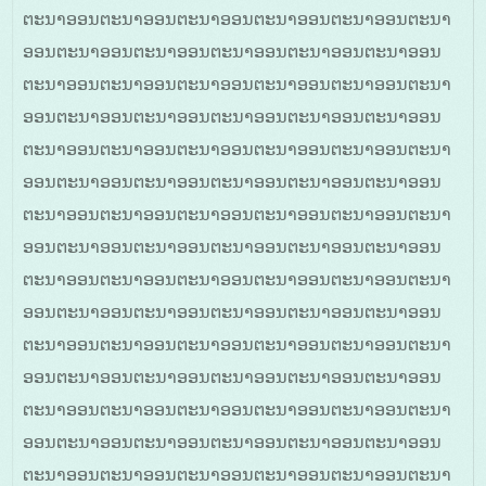
ຕະນາອອນຕະນາອອນຕະນາອອນຕະນາອອນຕະນາອອນຕະນາ
ອອນຕະນາອອນຕະນາອອນຕະນາອອນຕະນາອອນຕະນາອອນ
ຕະນາອອນຕະນາອອນຕະນາອອນຕະນາອອນຕະນາອອນຕະນາ
ອອນຕະນາອອນຕະນາອອນຕະນາອອນຕະນາອອນຕະນາອອນ
ຕະນາອອນຕະນາອອນຕະນາອອນຕະນາອອນຕະນາອອນຕະນາ
ອອນຕະນາອອນຕະນາອອນຕະນາອອນຕະນາອອນຕະນາອອນ
ຕະນາອອນຕະນາອອນຕະນາອອນຕະນາອອນຕະນາອອນຕະນາ
ອອນຕະນາອອນຕະນາອອນຕະນາອອນຕະນາອອນຕະນາອອນ
ຕະນາອອນຕະນາອອນຕະນາອອນຕະນາອອນຕະນາອອນຕະນາ
ອອນຕະນາອອນຕະນາອອນຕະນາອອນຕະນາອອນຕະນາອອນ
ຕະນາອອນຕະນາອອນຕະນາອອນຕະນາອອນຕະນາອອນຕະນາ
ອອນຕະນາອອນຕະນາອອນຕະນາອອນຕະນາອອນຕະນາອອນ
ຕະນາອອນຕະນາອອນຕະນາອອນຕະນາອອນຕະນາອອນຕະນາ
ອອນຕະນາອອນຕະນາອອນຕະນາອອນຕະນາອອນຕະນາອອນ
ຕະນາອອນຕະນາອອນຕະນາອອນຕະນາອອນຕະນາອອນຕະນາ