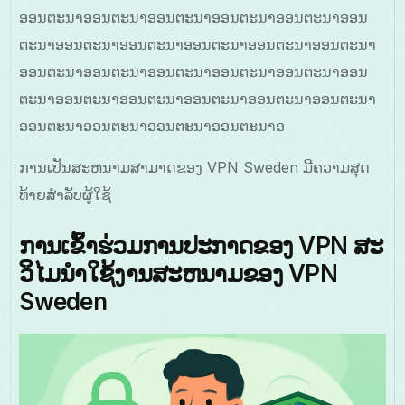
ອອນຕະນາອອນຕະນາອອນຕະນາອອນຕະນາອອນຕະນາອອນ
ຕະນາອອນຕະນາອອນຕະນາອອນຕະນາອອນຕະນາອອນຕະນາ
ອອນຕະນາອອນຕະນາອອນຕະນາອອນຕະນາອອນຕະນາອອນ
ຕະນາອອນຕະນາອອນຕະນາອອນຕະນາອອນຕະນາອອນຕະນາ
ອອນຕະນາອອນຕະນາອອນຕະນາອອນຕະນາອ
ການເປັນສະຫນາມສາມາດຂອງ VPN Sweden ມີຄວາມສຸດ
ທ້າຍສໍາລັບຜູ້ໃຊ້
ການເຂົ້າຮ່ວມການປະກາດຂອງ VPN ສະ
ວິໄມນໍາໃຊ້ງານສະຫນາມຂອງ VPN
Sweden