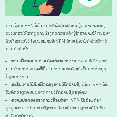
ການເລືອກ VPN ທີ່ດີນຳຄ່າສຳລັບສະຫນາມຫຼັກສາຍາມຂອງ
ປະເທດສະວິໄສດຽວຈະຕ້ອງກວດສອບຄ່າຫຼັກສາຍາມນີ້ ກະລຸນາ
ຮັບເງື່ອນໄຂວິດີໂອສະຫນານທີ່ VPN ທ່ານເລືອກມີຄ່າຕົວຢ່າງຕໍ່
ການນຳຄ່ານີ້:
ການເລືອກຄວາມປອດໄພສະຫນານ
: ກວດສອບວິດີໂອສະຫ
ນານໃນການປອດໄພທີ່ມີຄ່າການປະກາດໃຫຍ່ເພື່ອການປັບປຸງ
ຂໍ້ມູນຂອງທ່ານ
ນະໂຍບາຍບໍ່ມີບັນທຶກຂອງການເຮັດລາຍຊື້
: ເລືອກ VPN ທີ່ບໍ່
ບັນທຶກຂອງການປະກາດການເຮັດລາຍຊື້ຂອງທ່ານ
ຄວາມປອດໄພຂອງການເຊື່ອມຕໍ່ຄ່າ
: VPN ທີ່ເຊື່ອມຕໍ່ຄ່າ
ສູງສຸດສາມາດມີຄວາມຍິ່ງຍາມ ເລືອກບໍ່ສະແດງການບໍ່ສົມບັດ
ສຳລັບຄ່າບໍ່ສູງສຸດ