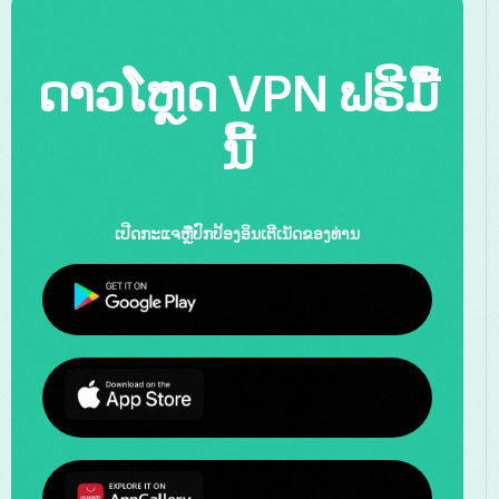
ດາວໂຫຼດ VPN ຟຣີມື້
ນີ້
ເປີດກະແຈຫຼືປົກປ້ອງອິນເຕີເນັດຂອງທ່ານ