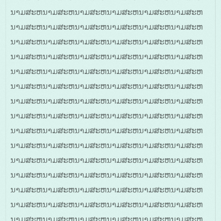
ນາມສະຫນາມສະຫນາມສະຫນາມສະຫນາມສະຫນາມສະຫ
ນາມສະຫນາມສະຫນາມສະຫນາມສະຫນາມສະຫນາມສະຫ
ນາມສະຫນາມສະຫນາມສະຫນາມສະຫນາມສະຫນາມສະຫ
ນາມສະຫນາມສະຫນາມສະຫນາມສະຫນາມສະຫນາມສະຫ
ນາມສະຫນາມສະຫນາມສະຫນາມສະຫນາມສະຫນາມສະຫ
ນາມສະຫນາມສະຫນາມສະຫນາມສະຫນາມສະຫນາມສະຫ
ນາມສະຫນາມສະຫນາມສະຫນາມສະຫນາມສະຫນາມສະຫ
ນາມສະຫນາມສະຫນາມສະຫນາມສະຫນາມສະຫນາມສະຫ
ນາມສະຫນາມສະຫນາມສະຫນາມສະຫນາມສະຫນາມສະຫ
ນາມສະຫນາມສະຫນາມສະຫນາມສະຫນາມສະຫນາມສະຫ
ນາມສະຫນາມສະຫນາມສະຫນາມສະຫນາມສະຫນາມສະຫ
ນາມສະຫນາມສະຫນາມສະຫນາມສະຫນາມສະຫນາມສະຫ
ນາມສະຫນາມສະຫນາມສະຫນາມສະຫນາມສະຫນາມສະຫ
ນາມສະຫນາມສະຫນາມສະຫນາມສະຫນາມສະຫນາມສະຫ
ນາມສະຫນາມສະຫນາມສະຫນາມສະຫນາມສະຫນາມສະຫ