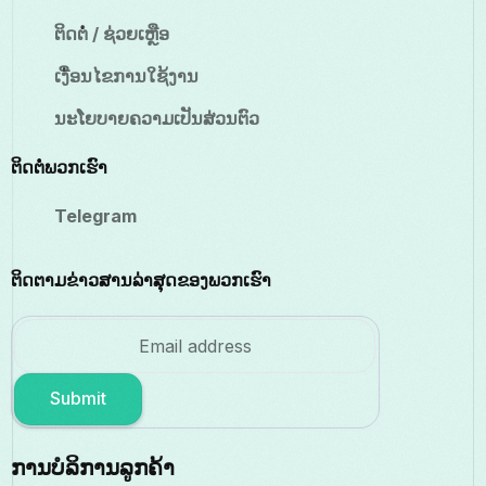
ຕິດຕໍ່ / ຊ່ວຍເຫຼືອ
ເງື່ອນໄຂການໃຊ້ງານ
ນະໂຍບາຍຄວາມເປັນສ່ວນຕົວ
ຕິດຕໍ່ພວກເຮົາ
Telegram
ຕິດຕາມຂ່າວສານລ່າສຸດຂອງພວກເຮົາ
Submit
ການບໍລິການລູກຄ້າ