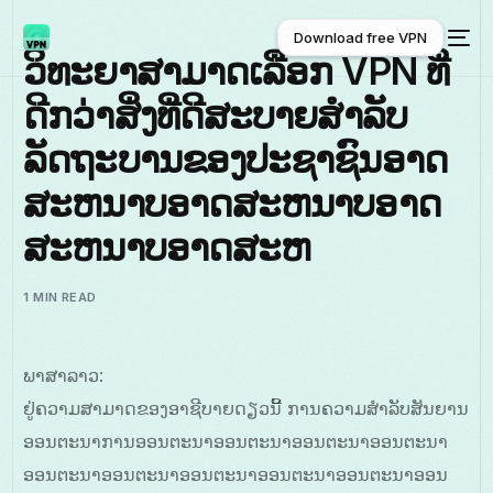
Download free VPN
ວິທະຍາສາມາດເລືອກ VPN ທີ່
ດີກວ່າສິ່ງທີ່ດີສະບາຍສຳລັບ
Download free VPN
ລັດຖະບານຂອງປະຊາຊົນອາດ
ສະຫນາບອາດສະຫນາບອາດ
ສະຫນາບອາດສະຫ
1 MIN READ
ພາສາລາວ:
ຢູ່ຄວາມສາມາດຂອງອາຊີບາຍດຽວນີ້ ການຄວາມສຳລັບສັນຍານ
ອອນຕະນາການອອນຕະນາອອນຕະນາອອນຕະນາອອນຕະນາ
ອອນຕະນາອອນຕະນາອອນຕະນາອອນຕະນາອອນຕະນາອອນ
ພາສາລາວ