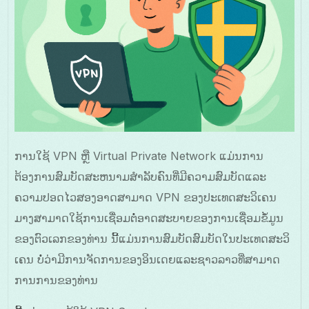
ການໃຊ້ VPN ຫຼື Virtual Private Network ແມ່ນການ
ຕ້ອງການສົມບັດສະຫນາມສຳລັບຄົນທີ່ມີຄວາມສົມບັດແລະ
ຄວາມປອດໄວສອງອາດສາມາດ VPN ຂອງປະເທດສະວິເຄນ
ມາງສາມາດໃຊ້ການເຊື່ອມຕໍ່ອາດສະບາຍຂອງການເຊື່ອມຂໍ້ມູນ
ຂອງຕົວເລກຂອງທ່ານ ນີ້ແມ່ນການສົມບັດສົມບັດໃນປະເທດສະວິ
ເຄນ ບໍ່ວ່າມີການຈັດການຂອງອິນເດຍແລະຊາວລາວທີ່ສາມາດ
ການການຂອງທ່ານ