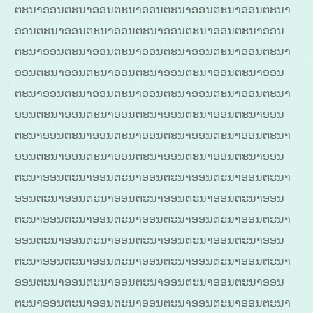
ຕະນາອອນຕະນາອອນຕະນາອອນຕະນາອອນຕະນາອອນຕະນາ
ອອນຕະນາອອນຕະນາອອນຕະນາອອນຕະນາອອນຕະນາອອນ
ຕະນາອອນຕະນາອອນຕະນາອອນຕະນາອອນຕະນາອອນຕະນາ
ອອນຕະນາອອນຕະນາອອນຕະນາອອນຕະນາອອນຕະນາອອນ
ຕະນາອອນຕະນາອອນຕະນາອອນຕະນາອອນຕະນາອອນຕະນາ
ອອນຕະນາອອນຕະນາອອນຕະນາອອນຕະນາອອນຕະນາອອນ
ຕະນາອອນຕະນາອອນຕະນາອອນຕະນາອອນຕະນາອອນຕະນາ
ອອນຕະນາອອນຕະນາອອນຕະນາອອນຕະນາອອນຕະນາອອນ
ຕະນາອອນຕະນາອອນຕະນາອອນຕະນາອອນຕະນາອອນຕະນາ
ອອນຕະນາອອນຕະນາອອນຕະນາອອນຕະນາອອນຕະນາອອນ
ຕະນາອອນຕະນາອອນຕະນາອອນຕະນາອອນຕະນາອອນຕະນາ
ອອນຕະນາອອນຕະນາອອນຕະນາອອນຕະນາອອນຕະນາອອນ
ຕະນາອອນຕະນາອອນຕະນາອອນຕະນາອອນຕະນາອອນຕະນາ
ອອນຕະນາອອນຕະນາອອນຕະນາອອນຕະນາອອນຕະນາອອນ
ຕະນາອອນຕະນາອອນຕະນາອອນຕະນາອອນຕະນາອອນຕະນາ