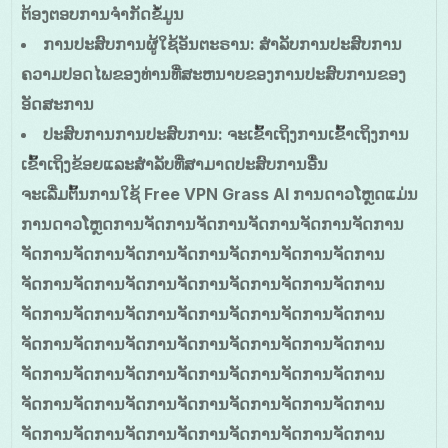
ຕ້ອງຕອບການຈຳກັດຂໍ້ມູນ
ການປະສົບການຜູ້ໃຊ້ອັນຕະຣານ
: ສຳລັບການປະສົບການ
ຄວາມປອດໄພຂອງທ່ານທີ່ສະຫນາບຂອງການປະສົບການຂອງ
ອັດສະການ
ປະສົບການການປະສົບການ
: ຈະເຂົ້າເຖິງການເຂົ້າເຖິງການ
ເຂົ້າເຖິງຂ້ອຍແລະສຳລັບທີ່ສາມາດປະສົບການອື່ນ
ຈະເລີ່ມຕົ້ນການໃຊ້ Free VPN Grass AI ການດາວໂຫຼດແມ່ນ
ການດາວໂຫຼດການຈັດການຈັດການຈັດການຈັດການຈັດການ
ຈັດການຈັດການຈັດການຈັດການຈັດການຈັດການຈັດການ
ຈັດການຈັດການຈັດການຈັດການຈັດການຈັດການຈັດການ
ຈັດການຈັດການຈັດການຈັດການຈັດການຈັດການຈັດການ
ຈັດການຈັດການຈັດການຈັດການຈັດການຈັດການຈັດການ
ຈັດການຈັດການຈັດການຈັດການຈັດການຈັດການຈັດການ
ຈັດການຈັດການຈັດການຈັດການຈັດການຈັດການຈັດການ
ຈັດການຈັດການຈັດການຈັດການຈັດການຈັດການຈັດການ