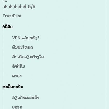
4.7
★
★
★
★
★
5/5
TrustPilot
ບໍລິສັດ
VPN ແມ່ນຫຍັງ?
ຜົນປະໂຫຍດ
ມັນເຮັດວຽກຢ່າງໃດ
ຄຳຕິຊົມ
ລາຄາ
ຜະລິດຕະພັນ
ກ່ຽວກັບພວກເຮົາ
ບລອກ