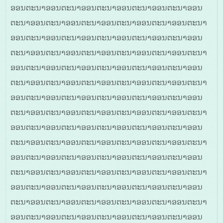
ອອນຕະນາອອນຕະນາອອນຕະນາອອນຕະນາອອນຕະນາອອນ
ຕະນາອອນຕະນາອອນຕະນາອອນຕະນາອອນຕະນາອອນຕະນາ
ອອນຕະນາອອນຕະນາອອນຕະນາອອນຕະນາອອນຕະນາອອນ
ຕະນາອອນຕະນາອອນຕະນາອອນຕະນາອອນຕະນາອອນຕະນາ
ອອນຕະນາອອນຕະນາອອນຕະນາອອນຕະນາອອນຕະນາອອນ
ຕະນາອອນຕະນາອອນຕະນາອອນຕະນາອອນຕະນາອອນຕະນາ
ອອນຕະນາອອນຕະນາອອນຕະນາອອນຕະນາອອນຕະນາອອນ
ຕະນາອອນຕະນາອອນຕະນາອອນຕະນາອອນຕະນາອອນຕະນາ
ອອນຕະນາອອນຕະນາອອນຕະນາອອນຕະນາອອນຕະນາອອນ
ຕະນາອອນຕະນາອອນຕະນາອອນຕະນາອອນຕະນາອອນຕະນາ
ອອນຕະນາອອນຕະນາອອນຕະນາອອນຕະນາອອນຕະນາອອນ
ຕະນາອອນຕະນາອອນຕະນາອອນຕະນາອອນຕະນາອອນຕະນາ
ອອນຕະນາອອນຕະນາອອນຕະນາອອນຕະນາອອນຕະນາອອນ
ຕະນາອອນຕະນາອອນຕະນາອອນຕະນາອອນຕະນາອອນຕະນາ
ອອນຕະນາອອນຕະນາອອນຕະນາອອນຕະນາອອນຕະນາອອນ