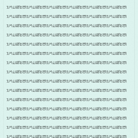
ນາມສະຫນາມສະຫນາມສະຫນາມສະຫນາມສະຫນາມສະຫ
ນາມສະຫນາມສະຫນາມສະຫນາມສະຫນາມສະຫນາມສະຫ
ນາມສະຫນາມສະຫນາມສະຫນາມສະຫນາມສະຫນາມສະຫ
ນາມສະຫນາມສະຫນາມສະຫນາມສະຫນາມສະຫນາມສະຫ
ນາມສະຫນາມສະຫນາມສະຫນາມສະຫນາມສະຫນາມສະຫ
ນາມສະຫນາມສະຫນາມສະຫນາມສະຫນາມສະຫນາມສະຫ
ນາມສະຫນາມສະຫນາມສະຫນາມສະຫນາມສະຫນາມສະຫ
ນາມສະຫນາມສະຫນາມສະຫນາມສະຫນາມສະຫນາມສະຫ
ນາມສະຫນາມສະຫນາມສະຫນາມສະຫນາມສະຫນາມສະຫ
ນາມສະຫນາມສະຫນາມສະຫນາມສະຫນາມສະຫນາມສະຫ
ນາມສະຫນາມສະຫນາມສະຫນາມສະຫນາມສະຫນາມສະຫ
ນາມສະຫນາມສະຫນາມສະຫນາມສະຫນາມສະຫນາມສະຫ
ນາມສະຫນາມສະຫນາມສະຫນາມສະຫນາມສະຫນາມສະຫ
ນາມສະຫນາມສະຫນາມສະຫນາມສະຫນາມສະຫນາມສະຫ
ນາມສະຫນາມສະຫນາມສະຫນາມສະຫນາມສະຫນາມສະຫ