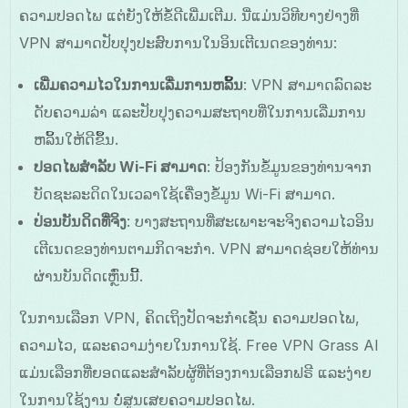
ຄວາມປອດໄພ ແຕ່ຍັງໃຫ້ຂໍ້ດີເພີ່ມເຕີມ. ນີ່ແມ່ນວິທີບາງຢ່າງທີ່
VPN ສາມາດປັບປຸງປະສົບການໃນອິນເຕີເນດຂອງທ່ານ:
ເພີ່ມຄວາມໄວໃນການເລີ່ມການຫລິ້ນ
: VPN ສາມາດລົດລະ
ດັບຄວາມລ່າ ແລະປັບປຸງຄວາມສະຖາບທີ່ໃນການເລີ່ມການ
ຫລິ້ນໃຫ້ດີຂຶ້ນ.
ປອດໄພສຳລັບ Wi-Fi ສາມາດ
: ປ້ອງກັນຂໍ້ມູນຂອງທ່ານຈາກ
ບັດຊະລະດິດໃນເວລາໃຊ້ເຄື່ອງຂໍ້ມູນ Wi-Fi ສາມາດ.
ປ່ອນບັນດິດທີ່ຈິງ
: ບາງສະຖານທີ່ສະເພາະຈະຈິງຄວາມໄວອິນ
ເຕີເນດຂອງທ່ານຕາມກິດຈະກຳ. VPN ສາມາດຊ່ອຍໃຫ້ທ່ານ
ຜ່ານບັນດິດເຫຼົ່ນນີ້.
ໃນການເລືອກ VPN, ຄິດເຖິງປັດຈະກຳເຊັ່ນ ຄວາມປອດໄພ,
ຄວາມໄວ, ແລະຄວາມງ່າຍໃນການໃຊ້. Free VPN Grass AI
ແມ່ນເລືອກທີ່ຍອດແລະສໍາລັບຜູ້ທີ່ຕ້ອງການເລືອກຟຣີ ແລະງ່າຍ
ໃນການໃຊ້ງານ ບໍ່ສູນເສຍຄວາມປອດໄພ.