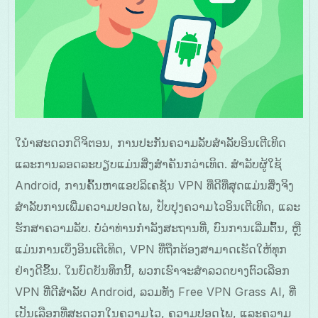
ໃນໍາສະດວກດິຈິຕອນ, ການປະກັນຄວາມລັບສໍາລັບອິນເຕີເທິດ
ແລະການລອດລະບຽບແມ່ນສິ່ງສຳຄັນກວ່າເທິດ. ສໍາລັບຜູ້ໃຊ້
Android, ການຄົ້ນຫາແອປລິເຄຊັນ VPN ທີ່ດີທີ່ສຸດແມ່ນສິ່ງຈິງ
ສໍາລັບການເພີ່ມຄວາມປອດໄພ, ປັບປຸງຄວາມໄວອິນເຕີເທິດ, ແລະ
ຮັກສາຄວາມລັບ. ບໍ່ວ່າທ່ານກຳລັງສະຖານທີ່, ບົນການເລີ່ມຕົ້ນ, ຫຼື
ແມ່ນການເບິ່ງອິນເຕີເທິດ, VPN ທີ່ຖືກຕ້ອງສາມາດເຮັດໃຫ້ທຸກ
ຢ່າງດີຂຶ້ນ. ໃນບົດບັນທຶກນີ້, ພວກເຮົາຈະສຳລວດບາງຕົວເລືອກ
VPN ທີ່ດີສໍາລັບ Android, ລວມທັງ Free VPN Grass AI, ທີ່
ເປັນເລືອກທີ່ສະດວກໃນຄວາມໄວ, ຄວາມປອດໄພ, ແລະຄວາມ