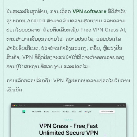
ໃນສະລະບົບສຸດທ້າຍ, ການເລືອກ
VPN software
ທີ່ດີສຳລັບ
ອຸປະກອນ Android ສາມາດເພີ່ມຄວາມສວຍງາມ ແລະຄວາມ
ປອດໄພອອນລາຍ. ດ້ວຍຕົວເລືອກເຊັ່ນ Free VPN Grass AI,
ທ່ານສາມາດສົມບູນຄວາມໄວ, ຄວາມປອດໄພ, ແລະປອດໄພ
ສຳລັບອິນເຕີເນດ. ບໍ່ວ່າທ່ານກຳລັງສະແດງ, ຫລິ້ນ, ຫຼືແບ່ງປັນ
ສິນຄ້າ, VPN ທີ່ຖືກຕ້ອງຈະແນ່ໃຈໃຫ້ກິດຈະກຳອອນລາຍຂອງ
ທ່ານຢູ່ໃນສະຖານທີ່ສວຍງາມ ແລະປອດໄພ.
ການເລືອກແອປລິເຄຊັນ VPN ຊຶ່ງປະກອບຄວາມປອດໄພໃນການ
ເບິ່ງເນັດ.