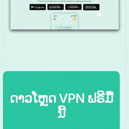
ດາວໂຫຼດ VPN ຟຣີມື້
ນີ້