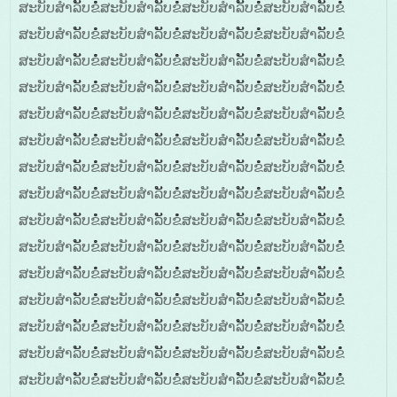
ສະບັບສໍາລັັບຂໍໍໍສະບັບສໍາລັັບຂໍໍໍສະບັບສໍາລັັບຂໍໍໍສະບັບສໍາລັັບຂໍໍໍ
ສະບັບສໍາລັັບຂໍໍໍສະບັບສໍາລັັບຂໍໍໍສະບັບສໍາລັັບຂໍໍໍສະບັບສໍາລັັບຂໍໍໍ
ສະບັບສໍາລັັບຂໍໍໍສະບັບສໍາລັັບຂໍໍໍສະບັບສໍາລັັບຂໍໍໍສະບັບສໍາລັັບຂໍໍໍ
ສະບັບສໍາລັັບຂໍໍໍສະບັບສໍາລັັບຂໍໍໍສະບັບສໍາລັັບຂໍໍໍສະບັບສໍາລັັບຂໍໍໍ
ສະບັບສໍາລັັບຂໍໍໍສະບັບສໍາລັັບຂໍໍໍສະບັບສໍາລັັບຂໍໍໍສະບັບສໍາລັັບຂໍໍໍ
ສະບັບສໍາລັັບຂໍໍໍສະບັບສໍາລັັບຂໍໍໍສະບັບສໍາລັັບຂໍໍໍສະບັບສໍາລັັບຂໍໍໍ
ສະບັບສໍາລັັບຂໍໍໍສະບັບສໍາລັັບຂໍໍໍສະບັບສໍາລັັບຂໍໍໍສະບັບສໍາລັັບຂໍໍໍ
ສະບັບສໍາລັັບຂໍໍໍສະບັບສໍາລັັບຂໍໍໍສະບັບສໍາລັັບຂໍໍໍສະບັບສໍາລັັບຂໍໍໍ
ສະບັບສໍາລັັບຂໍໍໍສະບັບສໍາລັັບຂໍໍໍສະບັບສໍາລັັບຂໍໍໍສະບັບສໍາລັັບຂໍໍໍ
ສະບັບສໍາລັັບຂໍໍໍສະບັບສໍາລັັບຂໍໍໍສະບັບສໍາລັັບຂໍໍໍສະບັບສໍາລັັບຂໍໍໍ
ສະບັບສໍາລັັບຂໍໍໍສະບັບສໍາລັັບຂໍໍໍສະບັບສໍາລັັບຂໍໍໍສະບັບສໍາລັັບຂໍໍໍ
ສະບັບສໍາລັັບຂໍໍໍສະບັບສໍາລັັບຂໍໍໍສະບັບສໍາລັັບຂໍໍໍສະບັບສໍາລັັບຂໍໍໍ
ສະບັບສໍາລັັບຂໍໍໍສະບັບສໍາລັັບຂໍໍໍສະບັບສໍາລັັບຂໍໍໍສະບັບສໍາລັັບຂໍໍໍ
ສະບັບສໍາລັັບຂໍໍໍສະບັບສໍາລັັບຂໍໍໍສະບັບສໍາລັັບຂໍໍໍສະບັບສໍາລັັບຂໍໍໍ
ສະບັບສໍາລັັບຂໍໍໍສະບັບສໍາລັັບຂໍໍໍສະບັບສໍາລັັບຂໍໍໍສະບັບສໍາລັັບຂໍໍໍ