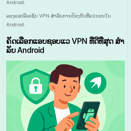
Android.
ລອງແອປລິເຄຊັນ VPN ສໍາລັບການປ້ອງກັນທີ່ແນ່ນອນໃນ
Android.
ຄັດເລືອກແອບຊອບແວ VPN ທີ່ດີທີ່ສຸດ ສໍາ
ລັບ Android