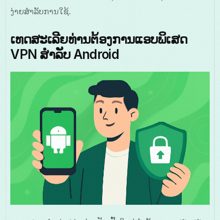
ງ່າຍສໍາລັບການໃຊ້.
ເທດສະເລີຍທ່ານຕ້ອງການແອບພິເສດ
VPN ສໍາລັບ Android