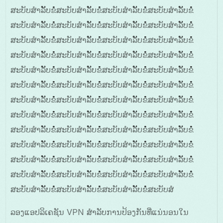
ສະບັບສໍາລັັບຂໍໍໍສະບັບສໍາລັັບຂໍໍໍສະບັບສໍາລັັບຂໍໍໍສະບັບສໍາລັັບຂໍໍໍ
ສະບັບສໍາລັັບຂໍໍໍສະບັບສໍາລັັບຂໍໍໍສະບັບສໍາລັັບຂໍໍໍສະບັບສໍາລັັບຂໍໍໍ
ສະບັບສໍາລັັບຂໍໍໍສະບັບສໍາລັັບຂໍໍໍສະບັບສໍາລັັບຂໍໍໍສະບັບສໍາລັັບຂໍໍໍ
ສະບັບສໍາລັັບຂໍໍໍສະບັບສໍາລັັບຂໍໍໍສະບັບສໍາລັັບຂໍໍໍສະບັບສໍາລັັບຂໍໍໍ
ສະບັບສໍາລັັບຂໍໍໍສະບັບສໍາລັັບຂໍໍໍສະບັບສໍາລັັບຂໍໍໍສະບັບສໍາລັັບຂໍໍໍ
ສະບັບສໍາລັັບຂໍໍໍສະບັບສໍາລັັບຂໍໍໍສະບັບສໍາລັັບຂໍໍໍສະບັບສໍາລັັບຂໍໍໍ
ສະບັບສໍາລັັບຂໍໍໍສະບັບສໍາລັັບຂໍໍໍສະບັບສໍາລັັບຂໍໍໍສະບັບສໍາລັັບຂໍໍໍ
ສະບັບສໍາລັັບຂໍໍໍສະບັບສໍາລັັບຂໍໍໍສະບັບສໍາລັັບຂໍໍໍສະບັບສໍາລັັບຂໍໍໍ
ສະບັບສໍາລັັບຂໍໍໍສະບັບສໍາລັັບຂໍໍໍສະບັບສໍາລັັບຂໍໍໍສະບັບສໍາລັັບຂໍໍໍ
ສະບັບສໍາລັັບຂໍໍໍສະບັບສໍາລັັບຂໍໍໍສະບັບສໍາລັັບຂໍໍໍສະບັບສໍາລັັບຂໍໍໍ
ສະບັບສໍາລັັບຂໍໍໍສະບັບສໍາລັັບຂໍໍໍສະບັບສໍາລັັບຂໍໍໍສະບັບສໍາລັັບຂໍໍໍ
ສະບັບສໍາລັັບຂໍໍໍສະບັບສໍາລັັບຂໍໍໍສະບັບສໍາລັັບຂໍໍໍສະບັບສໍາລັັບຂໍໍໍ
ສະບັບສໍາລັັບຂໍໍໍສະບັບສໍາລັັບຂໍໍໍສະບັບສໍາລັັບຂໍໍໍສະບັບສໍ
ລອງແອປລິເຄຊັນ VPN ສໍາລັບການປ້ອງກັນທີ່ແນ່ນອນໃນ