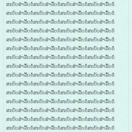
ສະບັບສໍາລັັບຂໍໍໍສະບັບສໍາລັັບຂໍໍໍສະບັບສໍາລັັບຂໍໍໍສະບັບສໍາລັັບຂໍໍໍ
ສະບັບສໍາລັັບຂໍໍໍສະບັບສໍາລັັບຂໍໍໍສະບັບສໍາລັັບຂໍໍໍສະບັບສໍາລັັບຂໍໍໍ
ສະບັບສໍາລັັບຂໍໍໍສະບັບສໍາລັັບຂໍໍໍສະບັບສໍາລັັບຂໍໍໍສະບັບສໍາລັັບຂໍໍໍ
ສະບັບສໍາລັັບຂໍໍໍສະບັບສໍາລັັບຂໍໍໍສະບັບສໍາລັັບຂໍໍໍສະບັບສໍາລັັບຂໍໍໍ
ສະບັບສໍາລັັບຂໍໍໍສະບັບສໍາລັັບຂໍໍໍສະບັບສໍາລັັບຂໍໍໍສະບັບສໍາລັັບຂໍໍໍ
ສະບັບສໍາລັັບຂໍໍໍສະບັບສໍາລັັບຂໍໍໍສະບັບສໍາລັັບຂໍໍໍສະບັບສໍາລັັບຂໍໍໍ
ສະບັບສໍາລັັບຂໍໍໍສະບັບສໍາລັັບຂໍໍໍສະບັບສໍາລັັບຂໍໍໍສະບັບສໍາລັັບຂໍໍໍ
ສະບັບສໍາລັັບຂໍໍໍສະບັບສໍາລັັບຂໍໍໍສະບັບສໍາລັັບຂໍໍໍສະບັບສໍາລັັບຂໍໍໍ
ສະບັບສໍາລັັບຂໍໍໍສະບັບສໍາລັັບຂໍໍໍສະບັບສໍາລັັບຂໍໍໍສະບັບສໍາລັັບຂໍໍໍ
ສະບັບສໍາລັັບຂໍໍໍສະບັບສໍາລັັບຂໍໍໍສະບັບສໍາລັັບຂໍໍໍສະບັບສໍາລັັບຂໍໍໍ
ສະບັບສໍາລັັບຂໍໍໍສະບັບສໍາລັັບຂໍໍໍສະບັບສໍາລັັບຂໍໍໍສະບັບສໍາລັັບຂໍໍໍ
ສະບັບສໍາລັັບຂໍໍໍສະບັບສໍາລັັບຂໍໍໍສະບັບສໍາລັັບຂໍໍໍສະບັບສໍາລັັບຂໍໍໍ
ສະບັບສໍາລັັບຂໍໍໍສະບັບສໍາລັັບຂໍໍໍສະບັບສໍາລັັບຂໍໍໍສະບັບສໍາລັັບຂໍໍໍ
ສະບັບສໍາລັັບຂໍໍໍສະບັບສໍາລັັບຂໍໍໍສະບັບສໍາລັັບຂໍໍໍສະບັບສໍາລັັບຂໍໍໍ
ສະບັບສໍາລັັບຂໍໍໍສະບັບສໍາລັັບຂໍໍໍສະບັບສໍາລັັບຂໍໍໍສະບັບສໍາລັັບຂໍໍໍ