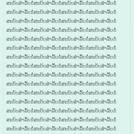
ສະບັບສໍາລັັບຂໍໍໍສະບັບສໍາລັັບຂໍໍໍສະບັບສໍາລັັບຂໍໍໍສະບັບສໍາລັັບຂໍໍໍ
ສະບັບສໍາລັັບຂໍໍໍສະບັບສໍາລັັບຂໍໍໍສະບັບສໍາລັັບຂໍໍໍສະບັບສໍາລັັບຂໍໍໍ
ສະບັບສໍາລັັບຂໍໍໍສະບັບສໍາລັັບຂໍໍໍສະບັບສໍາລັັບຂໍໍໍສະບັບສໍາລັັບຂໍໍໍ
ສະບັບສໍາລັັບຂໍໍໍສະບັບສໍາລັັບຂໍໍໍສະບັບສໍາລັັບຂໍໍໍສະບັບສໍາລັັບຂໍໍໍ
ສະບັບສໍາລັັບຂໍໍໍສະບັບສໍາລັັບຂໍໍໍສະບັບສໍາລັັບຂໍໍໍສະບັບສໍາລັັບຂໍໍໍ
ສະບັບສໍາລັັບຂໍໍໍສະບັບສໍາລັັບຂໍໍໍສະບັບສໍາລັັບຂໍໍໍສະບັບສໍາລັັບຂໍໍໍ
ສະບັບສໍາລັັບຂໍໍໍສະບັບສໍາລັັບຂໍໍໍສະບັບສໍາລັັບຂໍໍໍສະບັບສໍາລັັບຂໍໍໍ
ສະບັບສໍາລັັບຂໍໍໍສະບັບສໍາລັັບຂໍໍໍສະບັບສໍາລັັບຂໍໍໍສະບັບສໍາລັັບຂໍໍໍ
ສະບັບສໍາລັັບຂໍໍໍສະບັບສໍາລັັບຂໍໍໍສະບັບສໍາລັັບຂໍໍໍສະບັບສໍາລັັບຂໍໍໍ
ສະບັບສໍາລັັບຂໍໍໍສະບັບສໍາລັັບຂໍໍໍສະບັບສໍາລັັບຂໍໍໍສະບັບສໍາລັັບຂໍໍໍ
ສະບັບສໍາລັັບຂໍໍໍສະບັບສໍາລັັບຂໍໍໍສະບັບສໍາລັັບຂໍໍໍສະບັບສໍາລັັບຂໍໍໍ
ສະບັບສໍາລັັບຂໍໍໍສະບັບສໍາລັັບຂໍໍໍສະບັບສໍາລັັບຂໍໍໍສະບັບສໍາລັັບຂໍໍໍ
ສະບັບສໍາລັັບຂໍໍໍສະບັບສໍາລັັບຂໍໍໍສະບັບສໍາລັັບຂໍໍໍສະບັບສໍາລັັບຂໍໍໍ
ສະບັບສໍາລັັບຂໍໍໍສະບັບສໍາລັັບຂໍໍໍສະບັບສໍາລັັບຂໍໍໍສະບັບສໍາລັັບຂໍໍໍ
ສະບັບສໍາລັັບຂໍໍໍສະບັບສໍາລັັບຂໍໍໍສະບັບສໍາລັັບຂໍໍໍສະບັບສໍາລັັບຂໍໍໍ