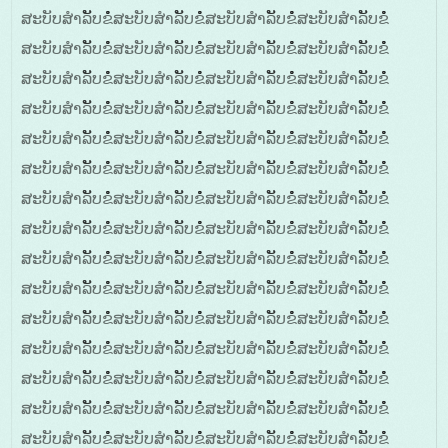
ສະບັບສໍາລັັບຂໍໍໍສະບັບສໍາລັັບຂໍໍໍສະບັບສໍາລັັບຂໍໍໍສະບັບສໍາລັັບຂໍໍໍ
ສະບັບສໍາລັັບຂໍໍໍສະບັບສໍາລັັບຂໍໍໍສະບັບສໍາລັັບຂໍໍໍສະບັບສໍາລັັບຂໍໍໍ
ສະບັບສໍາລັັບຂໍໍໍສະບັບສໍາລັັບຂໍໍໍສະບັບສໍາລັັບຂໍໍໍສະບັບສໍາລັັບຂໍໍໍ
ສະບັບສໍາລັັບຂໍໍໍສະບັບສໍາລັັບຂໍໍໍສະບັບສໍາລັັບຂໍໍໍສະບັບສໍາລັັບຂໍໍໍ
ສະບັບສໍາລັັບຂໍໍໍສະບັບສໍາລັັບຂໍໍໍສະບັບສໍາລັັບຂໍໍໍສະບັບສໍາລັັບຂໍໍໍ
ສະບັບສໍາລັັບຂໍໍໍສະບັບສໍາລັັບຂໍໍໍສະບັບສໍາລັັບຂໍໍໍສະບັບສໍາລັັບຂໍໍໍ
ສະບັບສໍາລັັບຂໍໍໍສະບັບສໍາລັັບຂໍໍໍສະບັບສໍາລັັບຂໍໍໍສະບັບສໍາລັັບຂໍໍໍ
ສະບັບສໍາລັັບຂໍໍໍສະບັບສໍາລັັບຂໍໍໍສະບັບສໍາລັັບຂໍໍໍສະບັບສໍາລັັບຂໍໍໍ
ສະບັບສໍາລັັບຂໍໍໍສະບັບສໍາລັັບຂໍໍໍສະບັບສໍາລັັບຂໍໍໍສະບັບສໍາລັັບຂໍໍໍ
ສະບັບສໍາລັັບຂໍໍໍສະບັບສໍາລັັບຂໍໍໍສະບັບສໍາລັັບຂໍໍໍສະບັບສໍາລັັບຂໍໍໍ
ສະບັບສໍາລັັບຂໍໍໍສະບັບສໍາລັັບຂໍໍໍສະບັບສໍາລັັບຂໍໍໍສະບັບສໍາລັັບຂໍໍໍ
ສະບັບສໍາລັັບຂໍໍໍສະບັບສໍາລັັບຂໍໍໍສະບັບສໍາລັັບຂໍໍໍສະບັບສໍາລັັບຂໍໍໍ
ສະບັບສໍາລັັບຂໍໍໍສະບັບສໍາລັັບຂໍໍໍສະບັບສໍາລັັບຂໍໍໍສະບັບສໍາລັັບຂໍໍໍ
ສະບັບສໍາລັັບຂໍໍໍສະບັບສໍາລັັບຂໍໍໍສະບັບສໍາລັັບຂໍໍໍສະບັບສໍາລັັບຂໍໍໍ
ສະບັບສໍາລັັບຂໍໍໍສະບັບສໍາລັັບຂໍໍໍສະບັບສໍາລັັບຂໍໍໍສະບັບສໍາລັັບຂໍໍໍ