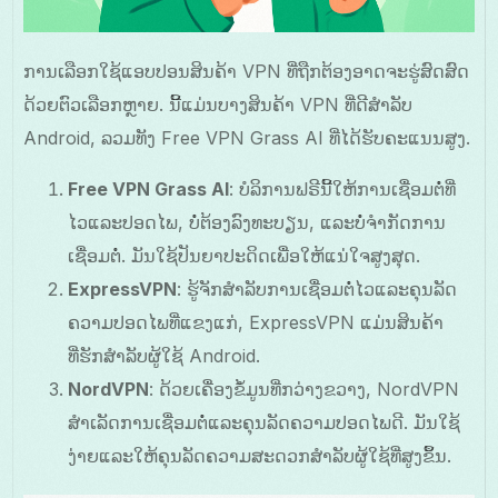
ການເລືອກໃຊ້ແອບປອນສິນຄ້າ VPN ທີ່ຖືກຕ້ອງອາດຈະຮູ່ສົດສົດ
ດ້ວຍຕົວເລືອກຫຼາຍ. ນີ້ແມ່ນບາງສິນຄ້າ VPN ທີ່ດີສຳລັບ
Android, ລວມທັງ Free VPN Grass AI ທີ່ໄດ້ຮັບຄະແນນສູງ.
Free VPN Grass AI
: ບໍລິການຟຣີນີ້ໃຫ້ການເຊື່ອມຕໍ່ທີ່
ໄວແລະປອດໄພ, ບໍ່ຕ້ອງລົງທະບຽນ, ແລະບໍ່ຈຳກັດການ
ເຊື່ອມຕໍ່. ມັນໃຊ້ປັນຍາປະດິດເພື່ອໃຫ້ແນ່ໃຈສູງສຸດ.
ExpressVPN
: ຮູ້ຈັກສໍາລັບການເຊື່ອມຕໍ່ໄວແລະຄຸນລັດ
ຄວາມປອດໄພທີ່ແຂງແກ່, ExpressVPN ແມ່ນສິນຄ້າ
ທີ່ຮັກສຳລັບຜູ້ໃຊ້ Android.
NordVPN
: ດ້ວຍເຄື່ອງຂໍ້ມູນທີ່ກວ່າງຂວາງ, NordVPN
ສໍາເລັດການເຊື່ອມຕໍ່ແລະຄຸນລັດຄວາມປອດໄພດີ. ມັນໃຊ້
ງ່າຍແລະໃຫ້ຄຸນລັດຄວາມສະດວກສໍາລັບຜູ້ໃຊ້ທີ່ສູງຂຶ້ນ.