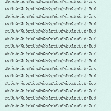
ສະບັບສໍາລັັບຂໍໍໍສະບັບສໍາລັັບຂໍໍໍສະບັບສໍາລັັບຂໍໍໍສະບັບສໍາລັັບຂໍໍໍ
ສະບັບສໍາລັັບຂໍໍໍສະບັບສໍາລັັບຂໍໍໍສະບັບສໍາລັັບຂໍໍໍສະບັບສໍາລັັບຂໍໍໍ
ສະບັບສໍາລັັບຂໍໍໍສະບັບສໍາລັັບຂໍໍໍສະບັບສໍາລັັບຂໍໍໍສະບັບສໍາລັັບຂໍໍໍ
ສະບັບສໍາລັັບຂໍໍໍສະບັບສໍາລັັບຂໍໍໍສະບັບສໍາລັັບຂໍໍໍສະບັບສໍາລັັບຂໍໍໍ
ສະບັບສໍາລັັບຂໍໍໍສະບັບສໍາລັັບຂໍໍໍສະບັບສໍາລັັບຂໍໍໍສະບັບສໍາລັັບຂໍໍໍ
ສະບັບສໍາລັັບຂໍໍໍສະບັບສໍາລັັບຂໍໍໍສະບັບສໍາລັັບຂໍໍໍສະບັບສໍາລັັບຂໍໍໍ
ສະບັບສໍາລັັບຂໍໍໍສະບັບສໍາລັັບຂໍໍໍສະບັບສໍາລັັບຂໍໍໍສະບັບສໍາລັັບຂໍໍໍ
ສະບັບສໍາລັັບຂໍໍໍສະບັບສໍາລັັບຂໍໍໍສະບັບສໍາລັັບຂໍໍໍສະບັບສໍາລັັບຂໍໍໍ
ສະບັບສໍາລັັບຂໍໍໍສະບັບສໍາລັັບຂໍໍໍສະບັບສໍາລັັບຂໍໍໍສະບັບສໍາລັັບຂໍໍໍ
ສະບັບສໍາລັັບຂໍໍໍສະບັບສໍາລັັບຂໍໍໍສະບັບສໍາລັັບຂໍໍໍສະບັບສໍາລັັບຂໍໍໍ
ສະບັບສໍາລັັບຂໍໍໍສະບັບສໍາລັັບຂໍໍໍສະບັບສໍາລັັບຂໍໍໍສະບັບສໍາລັັບຂໍໍໍ
ສະບັບສໍາລັັບຂໍໍໍສະບັບສໍາລັັບຂໍໍໍສະບັບສໍາລັັບຂໍໍໍສະບັບສໍາລັັບຂໍໍໍ
ສະບັບສໍາລັັບຂໍໍໍສະບັບສໍາລັັບຂໍໍໍສະບັບສໍາລັັບຂໍໍໍສະບັບສໍາລັັບຂໍໍໍ
ສະບັບສໍາລັັບຂໍໍໍສະບັບສໍາລັັບຂໍໍໍສະບັບສໍາລັັບຂໍໍໍສະບັບສໍາລັັບຂໍໍໍ
ສະບັບສໍາລັັບຂໍໍໍສະບັບສໍາລັັບຂໍໍໍສະບັບສໍາລັັບຂໍໍໍສະບັບສໍາລັັບຂໍໍໍ