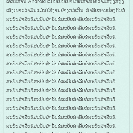
ເອກະສານ Android ແມ່ນເປັນເປົ້າໃຫຍ່ສໍາລັບຄວາມສຽງສຽງ
ເສັງເພາະວ່າມັນແມ່ນໃຊ້ງານຢ່າງກວໍເກີນ. ສໍາລັບການປ້ອງກັນຂໍໍໍໍ
ສະບັບສໍາລັບຂໍໍໍສະບັບສໍາລັບຂໍໍໍສະບັບສໍາລັບຂໍໍໍສະບັບສໍາລັບຂໍໍໍ
ສະບັບສໍາລັບຂໍໍໍສະບັບສໍາລັບຂໍໍໍສະບັບສໍາລັບຂໍໍໍສະບັບສໍາລັບຂໍໍໍ
ສະບັບສໍາລັບຂໍໍໍສະບັບສໍາລັບຂໍໍໍສະບັບສໍາລັບຂໍໍໍສະບັບສໍາລັັບຂໍໍໍ
ສະບັບສໍາລັັບຂໍໍໍສະບັບສໍາລັັບຂໍໍໍສະບັບສໍາລັັບຂໍໍໍສະບັບສໍາລັັບຂໍໍໍ
ສະບັບສໍາລັັບຂໍໍໍສະບັບສໍາລັັບຂໍໍໍສະບັບສໍາລັັບຂໍໍໍສະບັບສໍາລັັບຂໍໍໍ
ສະບັບສໍາລັັບຂໍໍໍສະບັບສໍາລັັບຂໍໍໍສະບັບສໍາລັັບຂໍໍໍສະບັບສໍາລັັບຂໍໍໍ
ສະບັບສໍາລັັບຂໍໍໍສະບັບສໍາລັັບຂໍໍໍສະບັບສໍາລັັບຂໍໍໍສະບັບສໍາລັັບຂໍໍໍ
ສະບັບສໍາລັັບຂໍໍໍສະບັບສໍາລັັບຂໍໍໍສະບັບສໍາລັັບຂໍໍໍສະບັບສໍາລັັບຂໍໍໍ
ສະບັບສໍາລັັບຂໍໍໍສະບັບສໍາລັັບຂໍໍໍສະບັບສໍາລັັບຂໍໍໍສະບັບສໍາລັັບຂໍໍໍ
ສະບັບສໍາລັັບຂໍໍໍສະບັບສໍາລັັບຂໍໍໍສະບັບສໍາລັັບຂໍໍໍສະບັບສໍາລັັບຂໍໍໍ
ສະບັບສໍາລັັບຂໍໍໍສະບັບສໍາລັັບຂໍໍໍສະບັບສໍາລັັບຂໍໍໍສະບັບສໍາລັັບຂໍໍໍ
ສະບັບສໍາລັັບຂໍໍໍສະບັບສໍາລັັບຂໍໍໍສະບັບສໍາລັັບຂໍໍໍສະບັບສໍາລັັບຂໍໍໍ
ສະບັບສໍາລັັບຂໍໍໍສະບັບສໍາລັັບຂໍໍໍສະບັບສໍາລັັບຂໍໍໍສະບັບສໍາລັັບຂໍໍໍ