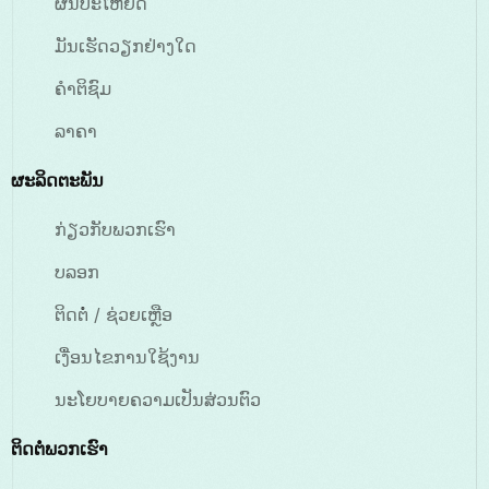
ຜົນປະໂຫຍດ
ມັນເຮັດວຽກຢ່າງໃດ
ຄຳຕິຊົມ
ລາຄາ
ຜະລິດຕະພັນ
ກ່ຽວກັບພວກເຮົາ
ບລອກ
ຕິດຕໍ່ / ຊ່ວຍເຫຼືອ
ເງື່ອນໄຂການໃຊ້ງານ
ນະໂຍບາຍຄວາມເປັນສ່ວນຕົວ
ຕິດຕໍ່ພວກເຮົາ