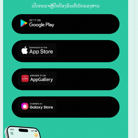
ເປີດກະແຈຫຼືປົກປ້ອງອິນເຕີເນັດຂອງທ່ານ