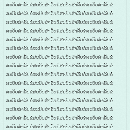
ສະບັບສໍາລັັບຂໍໍໍສະບັບສໍາລັັບຂໍໍໍສະບັບສໍາລັັບຂໍໍໍສະບັບສໍາລັັບຂໍໍໍ
ສະບັບສໍາລັັບຂໍໍໍສະບັບສໍາລັັບຂໍໍໍສະບັບສໍາລັັບຂໍໍໍສະບັບສໍາລັັບຂໍໍໍ
ສະບັບສໍາລັັບຂໍໍໍສະບັບສໍາລັັບຂໍໍໍສະບັບສໍາລັັບຂໍໍໍສະບັບສໍາລັັບຂໍໍໍ
ສະບັບສໍາລັັບຂໍໍໍສະບັບສໍາລັັບຂໍໍໍສະບັບສໍາລັັບຂໍໍໍສະບັບສໍາລັັບຂໍໍໍ
ສະບັບສໍາລັັບຂໍໍໍສະບັບສໍາລັັບຂໍໍໍສະບັບສໍາລັັບຂໍໍໍສະບັບສໍາລັັບຂໍໍໍ
ສະບັບສໍາລັັບຂໍໍໍສະບັບສໍາລັັບຂໍໍໍສະບັບສໍາລັັບຂໍໍໍສະບັບສໍາລັັບຂໍໍໍ
ສະບັບສໍາລັັບຂໍໍໍສະບັບສໍາລັັບຂໍໍໍສະບັບສໍາລັັບຂໍໍໍສະບັບສໍາລັັບຂໍໍໍ
ສະບັບສໍາລັັບຂໍໍໍສະບັບສໍາລັັບຂໍໍໍສະບັບສໍາລັັບຂໍໍໍສະບັບສໍາລັັບຂໍໍໍ
ສະບັບສໍາລັັບຂໍໍໍສະບັບສໍາລັັບຂໍໍໍສະບັບສໍາລັັບຂໍໍໍສະບັບສໍາລັັບຂໍໍໍ
ສະບັບສໍາລັັບຂໍໍໍສະບັບສໍາລັັບຂໍໍໍສະບັບສໍາລັັບຂໍໍໍສະບັບສໍາລັັບຂໍໍໍ
ສະບັບສໍາລັັບຂໍໍໍສະບັບສໍາລັັບຂໍໍໍສະບັບສໍາລັັບຂໍໍໍສະບັບສໍາລັັບຂໍໍໍ
ສະບັບສໍາລັັບຂໍໍໍສະບັບສໍາລັັບຂໍໍໍສະບັບສໍາລັັບຂໍໍໍສະບັບສໍາລັັບຂໍໍໍ
ສະບັບສໍາລັັບຂໍໍໍສະບັບສໍາລັັບຂໍໍໍສະບັບສໍາລັັບຂໍໍໍສະບັບສໍາລັັບຂໍໍໍ
ສະບັບສໍາລັັບຂໍໍໍສະບັບສໍາລັັບຂໍໍໍສະບັບສໍາລັັບຂໍໍໍສະບັບສໍາລັັບຂໍໍໍ
ສະບັບສໍາລັັບຂໍໍໍສະບັບສໍາລັັບຂໍໍໍສະບັບສໍາລັັບຂໍໍໍສະບັບສໍາລັັບຂໍໍໍ