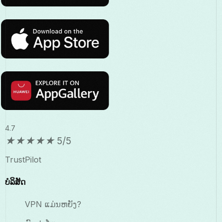
4.7
★
★
★
★
★
5/5
TrustPilot
ບໍລິສັດ
VPN ແມ່ນຫຍັງ?