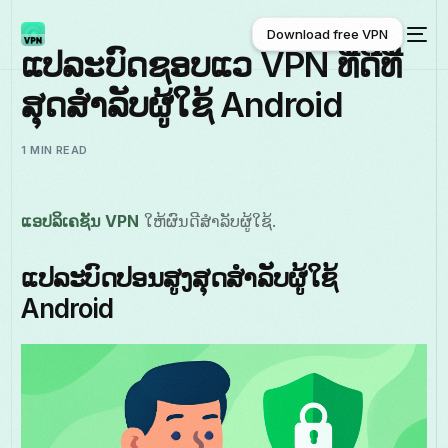
Download free VPN
ແປລະບົດຊອບແວ VPN ທີ່ດີທີ່
ສຸດສໍາລັບຜູ້ໃຊ້ Android
Download free VPN
1 MIN READ
ແອປລິເຄຊັນ VPN
ໃຫ້ຜົນດີສໍາລັບຜູ້ໃຊ້.
ແປລະບົດປອນສູງສຸດສໍາລັບຜູ້ໃຊ້
Android
ພາສາລາວ