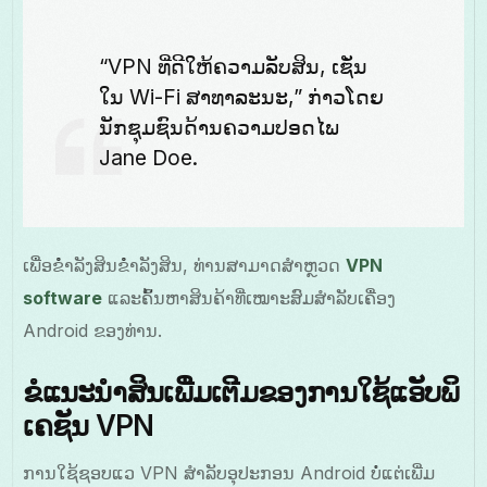
“VPN ທີ່ດີໃຫ້ຄວາມລັບສິນ, ເຊັ່ນ
ໃນ Wi-Fi ສາທາລະນະ,” ກ່າວໂດຍ
ນັກຊຸມຊົນດ້ານຄວາມປອດໄພ
Jane Doe.
ເພື່ອຂໍໍາລັງສິນຂໍໍາລັງສິນ, ທ່ານສາມາດສຳຫຼວດ
VPN
software
ແລະຄົ້ນຫາສິນຄ້າທີ່ເໝາະສົມສຳລັບເຄື່ອງ
Android ຂອງທ່ານ.
ຂໍແນະນຳສິນເພີ່ມເຕີມຂອງການໃຊ້ແອັບພິ
ເຄຊັນ VPN
ການໃຊ້ຊອບແວ VPN ສໍາລັບອຸປະກອນ Android ບໍ່ແຕ່ເພີ່ມ