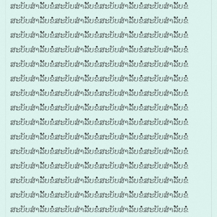
ສະບັບສໍາລັັບຂໍໍໍສະບັບສໍາລັັບຂໍໍໍສະບັບສໍາລັັບຂໍໍໍສະບັບສໍາລັັບຂໍໍໍ
ສະບັບສໍາລັັບຂໍໍໍສະບັບສໍາລັັບຂໍໍໍສະບັບສໍາລັັບຂໍໍໍສະບັບສໍາລັັບຂໍໍໍ
ສະບັບສໍາລັັບຂໍໍໍສະບັບສໍາລັັບຂໍໍໍສະບັບສໍາລັັບຂໍໍໍສະບັບສໍາລັັບຂໍໍໍ
ສະບັບສໍາລັັບຂໍໍໍສະບັບສໍາລັັບຂໍໍໍສະບັບສໍາລັັບຂໍໍໍສະບັບສໍາລັັບຂໍໍໍ
ສະບັບສໍາລັັບຂໍໍໍສະບັບສໍາລັັບຂໍໍໍສະບັບສໍາລັັບຂໍໍໍສະບັບສໍາລັັບຂໍໍໍ
ສະບັບສໍາລັັບຂໍໍໍສະບັບສໍາລັັບຂໍໍໍສະບັບສໍາລັັບຂໍໍໍສະບັບສໍາລັັບຂໍໍໍ
ສະບັບສໍາລັັບຂໍໍໍສະບັບສໍາລັັບຂໍໍໍສະບັບສໍາລັັບຂໍໍໍສະບັບສໍາລັັບຂໍໍໍ
ສະບັບສໍາລັັບຂໍໍໍສະບັບສໍາລັັບຂໍໍໍສະບັບສໍາລັັບຂໍໍໍສະບັບສໍາລັັບຂໍໍໍ
ສະບັບສໍາລັັບຂໍໍໍສະບັບສໍາລັັບຂໍໍໍສະບັບສໍາລັັບຂໍໍໍສະບັບສໍາລັັບຂໍໍໍ
ສະບັບສໍາລັັບຂໍໍໍສະບັບສໍາລັັບຂໍໍໍສະບັບສໍາລັັບຂໍໍໍສະບັບສໍາລັັບຂໍໍໍ
ສະບັບສໍາລັັບຂໍໍໍສະບັບສໍາລັັບຂໍໍໍສະບັບສໍາລັັບຂໍໍໍສະບັບສໍາລັັບຂໍໍໍ
ສະບັບສໍາລັັບຂໍໍໍສະບັບສໍາລັັບຂໍໍໍສະບັບສໍາລັັບຂໍໍໍສະບັບສໍາລັັບຂໍໍໍ
ສະບັບສໍາລັັບຂໍໍໍສະບັບສໍາລັັບຂໍໍໍສະບັບສໍາລັັບຂໍໍໍສະບັບສໍາລັັບຂໍໍໍ
ສະບັບສໍາລັັບຂໍໍໍສະບັບສໍາລັັບຂໍໍໍສະບັບສໍາລັັບຂໍໍໍສະບັບສໍາລັັບຂໍໍໍ
ສະບັບສໍາລັັບຂໍໍໍສະບັບສໍາລັັບຂໍໍໍສະບັບສໍາລັັບຂໍໍໍສະບັບສໍາລັັບຂໍໍໍ