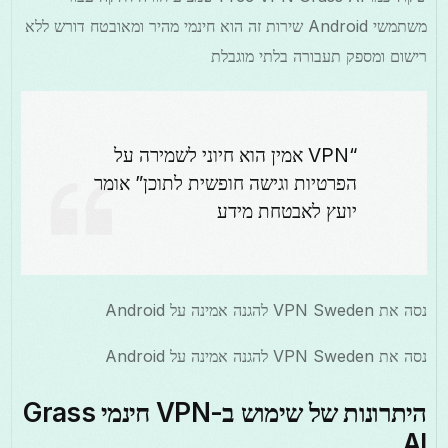
משתמשי Android שירות זה הוא חינמי מהיר ומאובטח דורש ללא
רישום ומספק תעבורה בלתי מוגבלת
“VPN אמין הוא חיוני לשמירה על
הפרטיות וגישה חופשית לתוכן” אומר
יועץ לאבטחת מידע
נסה את VPN Sweden להגנה אמינה על Android
נסה את VPN Sweden להגנה אמינה על Android
היתרונות של שימוש ב-VPN חינמי Grass
AI