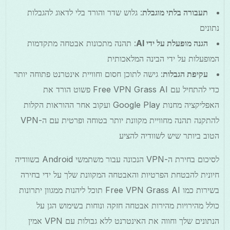
תעבורה בלתי מוגבלת
: גלוש שדר והורד בלי לדאוג להגבלות
נתונים
הגנה מופעלת על ידי AI
: תהנה מתכונות אבטחה מתקדמות
המופעלות על ידי הבינה המלאכותית
עקיפת הגבלות
: גישה לתוכן חסום וחוויית אינטרנט פתוחה יותר
כדי להתחיל עם Free VPN Grass AI פשוט הורד את
האפליקציה מחנות Google Play ועקוב אחר ההוראות הקלות
להתקנה תהנה מחוויית מקוונת יותר בטוחה ופרטית עם ה-VPN
הטוב ביותר שיש לשוודיה להציע
לסיכום בחירת ה-VPN הנכונה עבור משתמשי Android בשוודיה
חיונית להבטחת הפרטיות והאבטחה המקוונת שלך על ידי בחירה
בשירות כמו Free VPN Grass AI תוכל ליהנות ממגוון יתרונות
כולל מהירויות מהירות אבטחה חזקה ונוחות בשימוש הגן על
הנתונים שלך וחווה את האינטרנט ללא גבולות עם VPN אמין