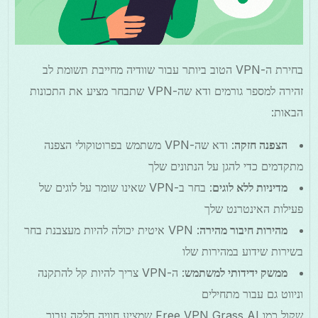
בחירת ה-VPN הטוב ביותר עבור שוודיה מחייבת תשומת לב
זהירה למספר גורמים ודא שה-VPN שתבחר מציע את התכונות
הבאות:
הצפנה חזקה
: ודא שה-VPN משתמש בפרוטוקולי הצפנה
מתקדמים כדי להגן על הנתונים שלך
מדיניות ללא לוגים
: בחר ב-VPN שאינו שומר על לוגים של
פעילות האינטרנט שלך
מהירות חיבור מהירה
: VPN איטית יכולה להיות מעצבנת בחר
בשירות שידוע במהירות שלו
ממשק ידידותי למשתמש
: ה-VPN צריך להיות קל להתקנה
וניווט גם עבור מתחילים
שקול כמו Free VPN Grass AI שמציע חוויה חלקה עבור