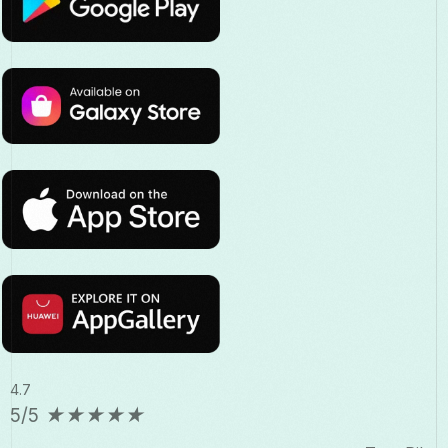
4.7
5/5
★
★
★
★
★