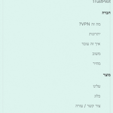
TrustPilot
חברה
מה זה VPN?
יתרונות
איך זה עובד
משוב
מחיר
מוצר
עלינו
בלוג
צור קשר / עזרה