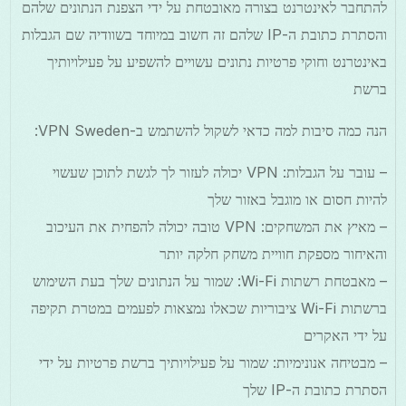
להתחבר לאינטרנט בצורה מאובטחת על ידי הצפנת הנתונים שלהם
והסתרת כתובת ה-IP שלהם זה חשוב במיוחד בשוודיה שם הגבלות
באינטרנט וחוקי פרטיות נתונים עשויים להשפיע על פעילויותיך
ברשת
הנה כמה סיבות למה כדאי לשקול להשתמש ב-VPN Sweden:
– עובר על הגבלות: VPN יכולה לעזור לך לגשת לתוכן שעשוי
להיות חסום או מוגבל באזור שלך
– מאיץ את המשחקים: VPN טובה יכולה להפחית את העיכוב
והאיחור מספקת חוויית משחק חלקה יותר
– מאבטחת רשתות Wi-Fi: שמור על הנתונים שלך בעת השימוש
ברשתות Wi-Fi ציבוריות שכאלו נמצאות לפעמים במטרת תקיפה
על ידי האקרים
– מבטיחה אנונימיות: שמור על פעילויותיך ברשת פרטיות על ידי
הסתרת כתובת ה-IP שלך