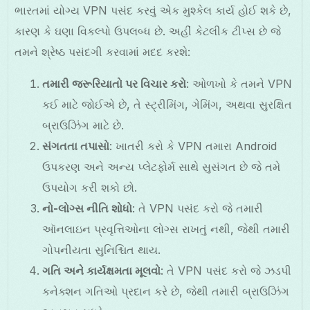
ભારતમાં યોગ્ય VPN પસંદ કરવું એક મુશ્કેલ કાર્ય હોઈ શકે છે,
કારણ કે ઘણા વિકલ્પો ઉપલબ્ધ છે. અહીં કેટલીક ટીપ્સ છે જે
તમને શ્રેષ્ઠ પસંદગી કરવામાં મદદ કરશે:
તમારી જરૂરિયાતો પર વિચાર કરો
: ઓળખો કે તમને VPN
કઈ માટે જોઈએ છે, તે સ્ટ્રીમિંગ, ગેમિંગ, અથવા સુરક્ષિત
બ્રાઉઝિંગ માટે છે.
સંગતતા તપાસો
: ખાતરી કરો કે VPN તમારા Android
ઉપકરણ અને અન્ય પ્લેટફોર્મ સાથે સુસંગત છે જે તમે
ઉપયોગ કરી શકો છો.
નો-લોગ્સ નીતિ શોધો
: તે VPN પસંદ કરો જે તમારી
ઑનલાઇન પ્રવૃત્તિઓના લોગ્સ રાખતું નથી, જેથી તમારી
ગોપનીયતા સુનિશ્ચિત થાય.
ગતિ અને કાર્યક્ષમતા મૂલવો
: તે VPN પસંદ કરો જે ઝડપી
કનેક્શન ગતિઓ પ્રદાન કરે છે, જેથી તમારી બ્રાઉઝિંગ