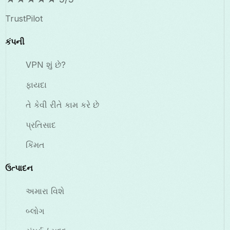
TrustPilot
કંપની
VPN શું છે?
ફાયદા
તે કેવી રીતે કામ કરે છે
પ્રતિસાદ
કિંમત
ઉત્પાદન
અમારા વિશે
બ્લોગ