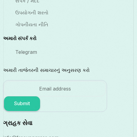
સંપર્ક / મદદ
ઉપયોગની શરતો
ગોપનીયતા નીતિ
અમારો સંપર્ક કરો
Telegram
અમારી તાજેતરની સમાચારનું અનુસરણ કરો
Submit
ગ્રાહક સેવા