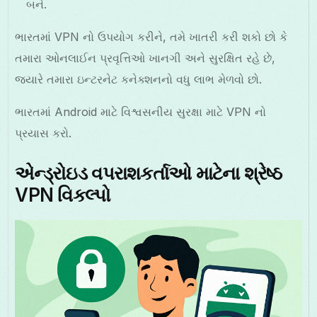
બને.
ભારતમાં VPN નો ઉપયોગ કરીને, તમે ખાતરી કરી શકો છો કે
તમારા ઓનલાઈન પ્રવૃત્તિઓ ખાનગી અને સુરક્ષિત રહે છે,
જ્યારે તમારા ઇન્ટરનેટ કનેક્શનનો વધુ લાભ મેળવો છો.
ભારતમાં Android માટે વિશ્વસનીય સુરક્ષા માટે VPN નો
પ્રયાસ કરો.
એન્ડ્રોઇડ વપરાશકર્તાઓ માટેના શ્રેષ્ઠ
VPN વિકલ્પો