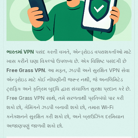
ભારતમાં VPN
પસંદ કરતી વખતે, એન્ડ્રોઇડ વપરાશકર્તાઓ માટે
ખાસ કરીને ઘણા વિકલ્પો ઉપલબ્ધ છે. એક વિશિષ્ટ પસંદગી છે
Free Grass VPN
. આ મફત, ઝડપી અને સુરક્ષિત VPN સેવા
એન્ડ્રોઇડ માટે કોઈ નોંધણીની જરૂર નથી, જે અનલિમિટેડ
ટ્રાફિક અને કૃત્રિમ બુદ્ધિ દ્વારા સંચાલિત સુરક્ષા પ્રદાન કરે છે.
Free Grass VPN સાથે, તમે સરળતાથી પ્રતિબંધો પાર કરી
શકો છો, ગેમિંગને ઝડપી બનાવી શકો છો, તમારા Wi-Fi
કનેક્શનને સુરક્ષિત કરી શકો છો, અને બ્રાઉઝિંગ દરમિયાન
અજાણપણું જાળવી શકો છો.