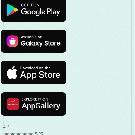
4.7
★
★
★
★
★
5/5