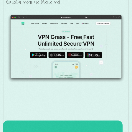
ઉપયોગ કરવા પર વિચાર કરો.