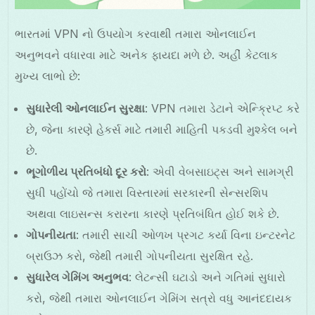
ભારતમાં VPN નો ઉપયોગ કરવાથી તમારા ઓનલાઈન
અનુભવને વધારવા માટે અનેક ફાયદા મળે છે. અહીં કેટલાક
મુખ્ય લાભો છે:
સુધારેલી ઓનલાઈન સુરક્ષા
: VPN તમારા ડેટાને એન્ક્રિપ્ટ કરે
છે, જેના કારણે હેકર્સ માટે તમારી માહિતી પકડવી મુશ્કેલ બને
છે.
ભૂગોળીય પ્રતિબંધો દૂર કરો
: એવી વેબસાઇટ્સ અને સામગ્રી
સુધી પહોંચો જે તમારા વિસ્તારમાં સરકારની સેન્સરશિપ
અથવા લાઇસન્સ કરારના કારણે પ્રતિબંધિત હોઈ શકે છે.
ગોપનીયતા
: તમારી સાચી ઓળખ પ્રગટ કર્યા વિના ઇન્ટરનેટ
બ્રાઉઝ કરો, જેથી તમારી ગોપનીયતા સુરક્ષિત રહે.
સુધારેલ ગેમિંગ અનુભવ
: લેટન્સી ઘટાડો અને ગતિમાં સુધારો
કરો, જેથી તમારા ઓનલાઈન ગેમિંગ સત્રો વધુ આનંદદાયક