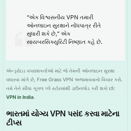
“એક વિશ્વસનીય VPN તમારી
ઓનલાઇન સુરક્ષાને નોંધપાત્ર રીતે
સુધારી શકે છે,” એક
સાયબરસિક્યુરિટી નિષ્ણાત કહે છે.
એન્ડ્રોઇડ વપરાશકર્તાઓ માટે જે તેમની ઓનલાઇન સુરક્ષા
વધારવા માંગે છે, Free Grass VPN અજમાવવાનો વિચાર કરો.
તમે તેને સીધા ગૂગલ પ્લે સ્ટોરમાંથી ડાઉનલોડ કરી શકો છો:
VPN in India
.
ભારતમાં યોગ્ય VPN પસંદ કરવા માટેના
ટીપ્સ