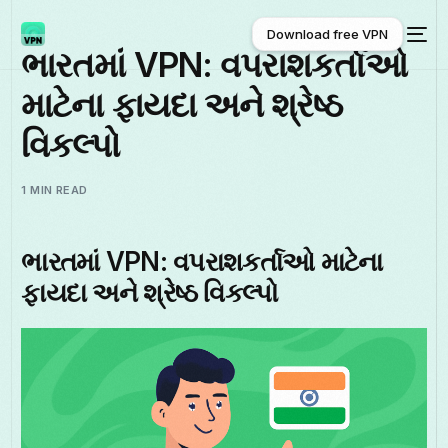
Download free VPN
ભારતમાં VPN: વપરાશકર્તાઓ
માટેના ફાયદા અને શ્રેષ્ઠ
Download free VPN
વિકલ્પો
1 MIN READ
ભારતમાં VPN: વપરાશકર્તાઓ માટેના
ફાયદા અને શ્રેષ્ઠ વિકલ્પો
ગુજરાતી