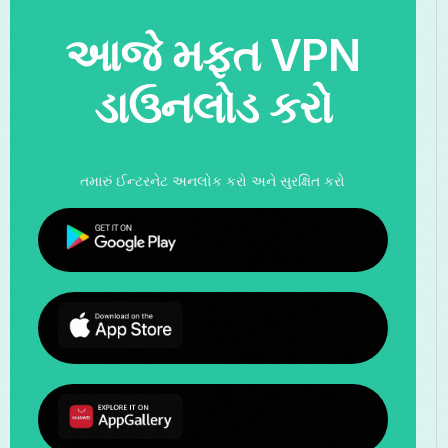
આજે મફત VPN
ડાઉનલોડ કરો
તમારું ઈન્ટરનેટ અનલોક કરો અને સુરક્ષિત કરો