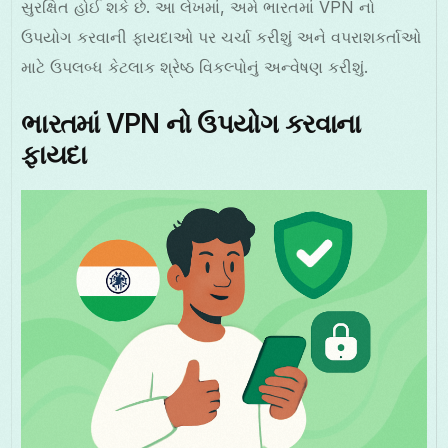
સુરક્ષિત હોઈ શકે છે. આ લેખમાં, અમે ભારતમાં VPN નો
ઉપયોગ કરવાની ફાયદાઓ પર ચર્ચા કરીશું અને વપરાશકર્તાઓ
માટે ઉપલબ્ધ કેટલાક શ્રેષ્ઠ વિકલ્પોનું અન્વેષણ કરીશું.
ભારતમાં VPN નો ઉપયોગ કરવાના
ફાયદા