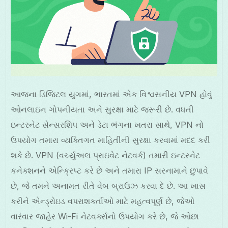
આજના ડિજિટલ યુગમાં, ભારતમાં એક વિશ્વસનીય VPN હોવું
ઓનલાઇન ગોપનીયતા અને સુરક્ષા માટે જરૂરી છે. વધતી
ઇન્ટરનેટ સેન્સરશિપ અને ડેટા ભંગના ખતરા સાથે, VPN નો
ઉપયોગ તમારા વ્યક્તિગત માહિતીની સુરક્ષા કરવામાં મદદ કરી
શકે છે. VPN (વર્ચ્યુઅલ પ્રાઇવેટ નેટવર્ક) તમારી ઇન્ટરનેટ
કનેક્શનને એન્ક્રિપ્ટ કરે છે અને તમારા IP સરનામાને છુપાવે
છે, જે તમને અનામત રીતે વેબ બ્રાઉઝ કરવા દે છે. આ ખાસ
કરીને એન્ડ્રોઇડ વપરાશકર્તાઓ માટે મહત્વપૂર્ણ છે, જેઓ
વારંવાર જાહેર Wi-Fi નેટવર્ક્સનો ઉપયોગ કરે છે, જે ઓછા