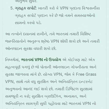
અનુભવ સુધરે.
ગ્રાહક સપોર્ટ
: ખાતરી કરો કે VPN પ્રદાતા વિશ્વસનીય
ગ્રાહક સપોર્ટ પ્રદાન કરે છે જો તમને સમસ્યાઓનો
સામનો કરવો પડે.
આ તત્વોને ધ્યાનમાં રાખીને, તમે ભારતમાં તમારી વિશિષ્ટ
જરૂરિયાતોને અનુરૂપ શ્રેષ્ઠ VPN શોધી શકો છો અને તમારી
ઑનલાઇન સુરક્ષા વધારી શકો છો.
નિષ્કર્ષમાં,
ભારતમાં VPN નો ઉપયોગ
એ કોઈપણ માટે એક
મહત્વપૂર્ણ પગલું છે જે પોતાની ઑનલાઇન ગોપનીયતા અને
સુરક્ષા જાળવવા માંગે છે. યોગ્ય VPN, જેમ કે Free Grass
VPN, સાથે તમે વધુ સુરક્ષિત અને અનિયંત્રિત ઇન્ટરનેટ
અનુભવનો આનંદ લઈ શકો છો. તમારી ડિજિટલ સુરક્ષામાં
સમજૂતી ન કરો; સુરક્ષિત બ્રાઉઝિંગ, અનામત, અને
અનિયંત્રિત સામગ્રી સુધી પહોંચવા માટે ભારતમાં VPN નો